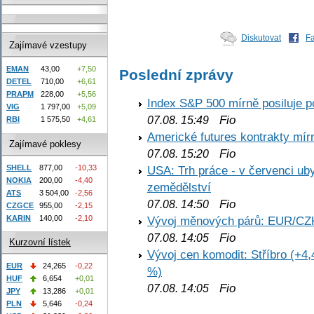
Diskutovat
F
Zajímavé vzestupy
EMAN
43,00
+7,50
Poslední zprávy
DETEL
710,00
+6,61
PRAPM
228,00
+5,56
Index S&P 500 mírně posiluje p
VIG
1 797,00
+5,09
Fio
07.08. 15:49
RBI
1 575,50
+4,61
Americké futures kontrakty mírn
Zajímavé poklesy
Fio
07.08. 15:20
SHELL
877,00
-10,33
USA: Trh práce - v červenci ub
NOKIA
200,00
-4,40
zemědělství
ATS
3 504,00
-2,56
Fio
07.08. 14:50
CZGCE
955,00
-2,15
KARIN
140,00
-2,10
Vývoj měnových párů: EUR/CZ
Fio
07.08. 14:05
Kurzovní lístek
Vývoj cen komodit: Stříbro (+4,
EUR
24,265
-0,22
%)
HUF
6,654
+0,01
Fio
07.08. 14:05
JPY
13,286
+0,01
PLN
5,646
-0,24