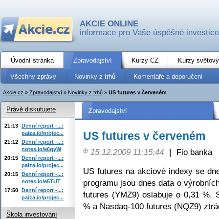
AKCIE ONLINE
informace pro Vaše úspěšné investice
Úvodní stránka
Zpravodajství
Kurzy CZ
Kurzy světový
Všechny zprávy
Novinky z trhů
Komentáře a doporučení
Akcie.cz
»
Zpravodajství
»
Novinky z trhů
»
US futures v červeném
Právě diskutujete
Zpravodajství
21:13
Denní report -...:
US futures v červeném
paiza.io/projec...
21:12
Denní report -...:
notes.io/e6qyW
15.12.2009 11:15:44
|
Fio banka
20:15
Denní report -...:
paiza.io/projec...
US futures na akciové indexy se dn
20:15
Denní report -...:
programu jsou dnes data o výrobníc
notes.io/e5TUT
17:50
Denní report -...:
futures (YMZ9) oslabuje o 0,31 %, 
paiza.io/projec...
% a Nasdaq-100 futures (NQZ9) ztrá
Škola investování