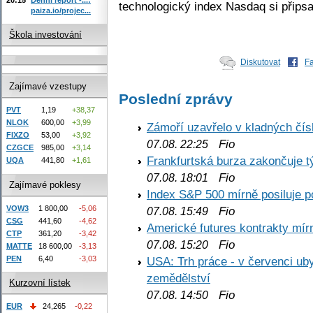
technologický index Nasdaq si připsa
paiza.io/projec...
Škola investování
Diskutovat
F
Zajímavé vzestupy
Poslední zprávy
PVT
1,19
+38,37
NLOK
600,00
+3,99
Zámoří uzavřelo v kladných č
FIXZO
53,00
+3,92
Fio
07.08. 22:25
CZGCE
985,00
+3,14
Frankfurtská burza zakončuje 
UQA
441,80
+1,61
Fio
07.08. 18:01
Zajímavé poklesy
Index S&P 500 mírně posiluje p
VOW3
1 800,00
-5,06
Fio
07.08. 15:49
CSG
441,60
-4,62
Americké futures kontrakty mírn
CTP
361,20
-3,42
Fio
07.08. 15:20
MATTE
18 600,00
-3,13
PEN
6,40
-3,03
USA: Trh práce - v červenci ub
zemědělství
Kurzovní lístek
Fio
07.08. 14:50
EUR
24,265
-0,22