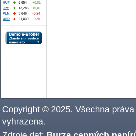
HUF
6,654
+0,01
JPY
13,286
+0,01
PLN
5,646
-0,24
USD
21,039
-0,30
Copyright © 2025. Všechna práva
vyhrazena.
Zdroje dat:
Burza cenných papírů