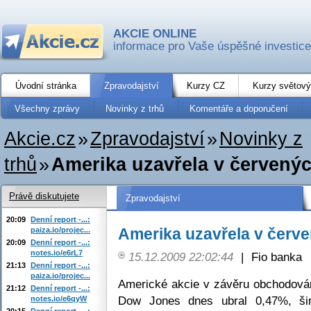
AKCIE ONLINE
informace pro Vaše úspěšné investice
Úvodní stránka
Zpravodajství
Kurzy CZ
Kurzy světový
Všechny zprávy
Novinky z trhů
Komentáře a doporučení
Akcie.cz
»
Zpravodajství
»
Novinky z
trhů
»
Amerika uzavřela v červenýc
Právě diskutujete
Zpravodajství
20:09
Denní report -...:
Amerika uzavřela v červe
paiza.io/projec...
20:09
Denní report -...:
notes.io/e6rL7
15.12.2009 22:02:44
|
Fio banka
21:13
Denní report -...:
paiza.io/projec...
Americké akcie v závěru obchodování
21:12
Denní report -...:
Dow Jones dnes ubral 0,47%, ši
notes.io/e6qyW
20:15
Denní report -...: