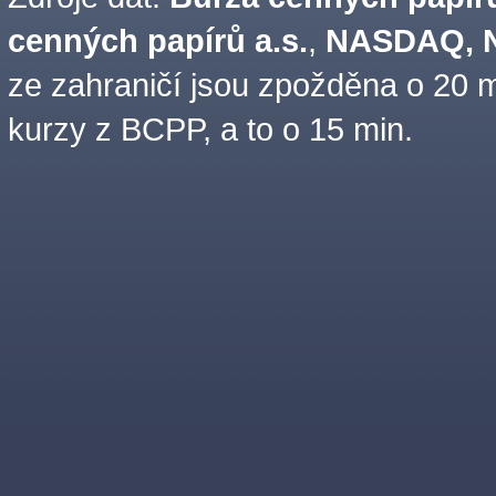
cenných papírů a.s.
,
NASDAQ, N
ze zahraničí jsou zpožděna o 20 m
kurzy z BCPP, a to o 15 min.