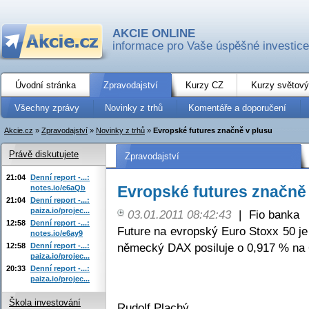
AKCIE ONLINE
informace pro Vaše úspěšné investice
Úvodní stránka
Zpravodajství
Kurzy CZ
Kurzy světový
Všechny zprávy
Novinky z trhů
Komentáře a doporučení
Akcie.cz
»
Zpravodajství
»
Novinky z trhů
»
Evropské futures značně v plusu
Právě diskutujete
Zpravodajství
21:04
Denní report -...:
Evropské futures značně
notes.io/e6aQb
21:04
Denní report -...:
paiza.io/projec...
03.01.2011 08:42:43
|
Fio banka
12:58
Denní report -...:
Future na evropský Euro Stoxx 50 je
notes.io/e6ay9
německý DAX posiluje o 0,917 % na 
12:58
Denní report -...:
paiza.io/projec...
20:33
Denní report -...:
paiza.io/projec...
Škola investování
Rudolf Plachý