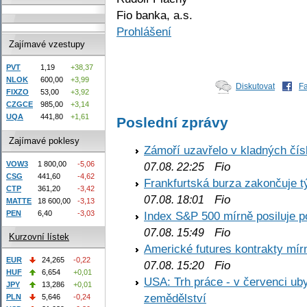
Fio banka, a.s.
Prohlášení
Zajímavé vzestupy
PVT
1,19
+38,37
NLOK
600,00
+3,99
Diskutovat
F
FIXZO
53,00
+3,92
CZGCE
985,00
+3,14
UQA
441,80
+1,61
Poslední zprávy
Zajímavé poklesy
Zámoří uzavřelo v kladných č
VOW3
1 800,00
-5,06
Fio
07.08. 22:25
CSG
441,60
-4,62
Frankfurtská burza zakončuje 
CTP
361,20
-3,42
Fio
07.08. 18:01
MATTE
18 600,00
-3,13
PEN
6,40
-3,03
Index S&P 500 mírně posiluje p
Fio
07.08. 15:49
Kurzovní lístek
Americké futures kontrakty mírn
EUR
24,265
-0,22
Fio
07.08. 15:20
HUF
6,654
+0,01
USA: Trh práce - v červenci ub
JPY
13,286
+0,01
zemědělství
PLN
5,646
-0,24