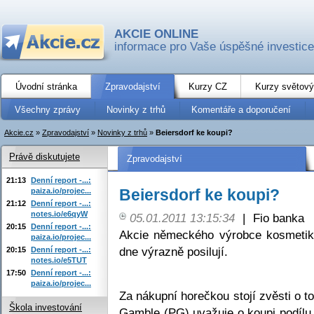
AKCIE ONLINE
informace pro Vaše úspěšné investice
Úvodní stránka
Zpravodajství
Kurzy CZ
Kurzy světový
Všechny zprávy
Novinky z trhů
Komentáře a doporučení
Akcie.cz
»
Zpravodajství
»
Novinky z trhů
»
Beiersdorf ke koupi?
Právě diskutujete
Zpravodajství
21:13
Denní report -...:
Beiersdorf ke koupi?
paiza.io/projec...
21:12
Denní report -...:
notes.io/e6qyW
05.01.2011 13:15:34
|
Fio banka
20:15
Denní report -...:
Akcie německého výrobce kosmetik
paiza.io/projec...
dne výrazně posilují.
20:15
Denní report -...:
notes.io/e5TUT
17:50
Denní report -...:
paiza.io/projec...
Za nákupní horečkou stojí zvěsti o 
Škola investování
Gamble (PG) uvažuje o koupi podílu v