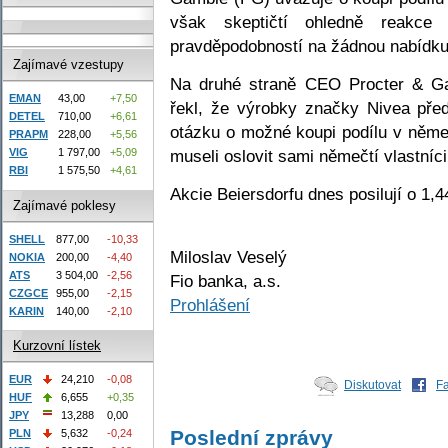
však skeptičtí ohledně reakce 
pravděpodobností na žádnou nabídku 
Zajímavé vzestupy
Na druhé straně CEO Procter & Ga
EMAN
43,00
+7,50
řekl, že výrobky značky Nivea před
DETEL
710,00
+6,61
otázku o možné koupi podílu v něme
PRAPM
228,00
+5,56
museli oslovit sami němečtí vlastníci
VIG
1 797,00
+5,09
RBI
1 575,50
+4,61
Akcie Beiersdorfu dnes posilují o 1,
Zajímavé poklesy
SHELL
877,00
-10,33
Miloslav Veselý
NOKIA
200,00
-4,40
ATS
3 504,00
-2,56
Fio banka, a.s.
CZGCE
955,00
-2,15
Prohlášení
KARIN
140,00
-2,10
Kurzovní lístek
EUR
24,210
-0,08
Diskutovat
F
HUF
6,655
+0,35
JPY
13,288
0,00
Poslední zprávy
PLN
5,632
-0,24