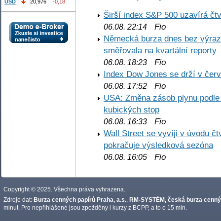
USD
20,976
-0,18
Širší index S&P 500 uzavírá čt
Fio
06.08. 22:14
Německá burza dnes bez výrazn
směřovala na kvartální reporty
Fio
06.08. 18:23
Index Dow Jones se drží v čer
Fio
06.08. 17:52
USA: Změna zásob plynu podle E
kubických stop
Fio
06.08. 16:33
Wall Street se vyvíji v úvodu 
pokračuje výsledková sezóna
Fio
06.08. 16:05
Copyright © 2025. Všechna práva vyhrazena.
Zdroje dat:
Burza cenných papírů Praha, a.s.
,
RM-SYSTÉM, česká burza cennýc
minut. Pro nepřihlášené jsou zpožděny i kurzy z BCPP, a to o 15 min.