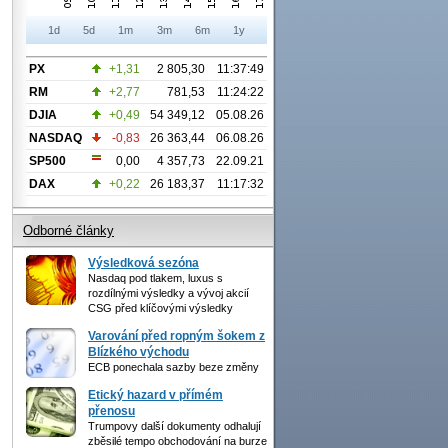
1d
5d
1m
3m
6m
1y
PX
+1,31
2 805,30
11:37:49
RM
+2,77
781,53
11:24:22
DJIA
+0,49
54 349,12
05.08.26
NASDAQ
-0,83
26 363,44
06.08.26
SP500
0,00
4 357,73
22.09.21
DAX
+0,22
26 183,37
11:17:32
Odborné články
Výsledková sezóna
Nasdaq pod tlakem, luxus s
rozdílnými výsledky a vývoj akcií
CSG před klíčovými výsledky
Varování před ropným šokem z
Blízkého východu
ECB ponechala sazby beze změny
Etický hazard v přímém
přenosu
Trumpovy další dokumenty odhalují
zběsilé tempo obchodování na burze