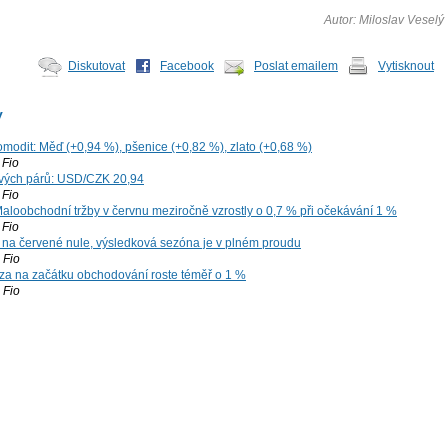
Autor: Miloslav Veselý
Diskutovat
Facebook
Poslat emailem
Vytisknout
y
omodit: Měď (+0,94 %), pšenice (+0,82 %), zlato (+0,68 %)
Fio
vých párů: USD/CZK 20,94
Fio
aloobchodní tržby v červnu meziročně vzrostly o 0,7 % při očekávání 1 %
Fio
 na červené nule, výsledková sezóna je v plném proudu
Fio
za na začátku obchodování roste téměř o 1 %
Fio