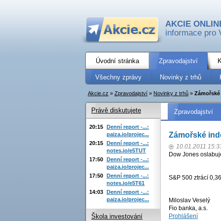
AKCIE ONLIN
informace pro 
Úvodní stránka
Zpravodajství
K
Všechny zprávy
Novinky z trhů
Akcie.cz
»
Zpravodajství
»
Novinky z trhů
»
Zámořské 
Právě diskutujete
Zpravodajství
20:15
Denní report -...:
Zámořské inde
paiza.io/projec...
20:15
Denní report -...:
10.01.2011 15:3
notes.io/e5TUT
Dow Jones oslabuje
17:50
Denní report -...:
paiza.io/projec...
17:50
Denní report -...:
S&P 500 ztrácí 0,3
notes.io/e5T61
14:03
Denní report -...:
paiza.io/projec...
Miloslav Veselý
Fio banka, a.s.
Prohlášení
Škola investování