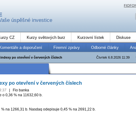
FIOFO
E
Vaše úspěšné investice
urzy CZ
Kurzy světových burz
Kurzovní lístek
Diskuse
Komentáře a doporučení
Firemní zprávy
Odborné články
An
indexy po otevření v červených číslech
Čtvrtek 6.8.2026 11:39
xy po otevření v červených číslech
3:37
|
Fio banka
 o 0,36 % na 11632,60 b.
6 % na 1266,31 b. Nasdaq odepisuje 0,45 % na 2691,22 b.