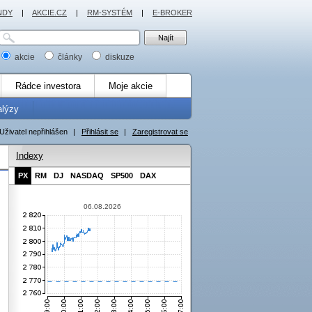
NDY
|
AKCIE.CZ
|
RM-SYSTÉM
|
E-BROKER
akcie
články
diskuze
Rádce investora
Moje akcie
alýzy
Uživatel nepřihlášen
|
Přihlásit se
|
Zaregistrovat se
Indexy
PX
RM
DJ
NASDAQ
SP500
DAX
06.08.2026