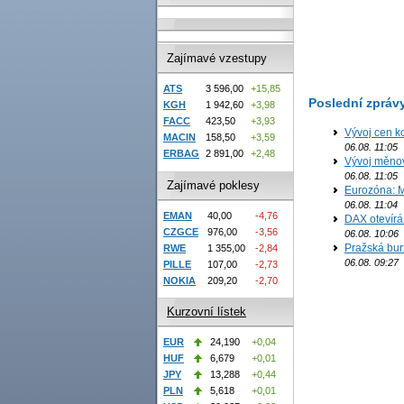
Zajímavé vzestupy
ATS
3 596,00
+15,85
Poslední zpráv
KGH
1 942,60
+3,98
FACC
423,50
+3,93
Vývoj cen k
MACIN
158,50
+3,59
06.08. 11:05
ERBAG
2 891,00
+2,48
Vývoj měno
06.08. 11:05
Zajímavé poklesy
Eurozóna: M
06.08. 11:04
EMAN
40,00
-4,76
DAX otevírá
CZGCE
976,00
-3,56
06.08. 10:06
Pražská bur
RWE
1 355,00
-2,84
06.08. 09:27
PILLE
107,00
-2,73
NOKIA
209,20
-2,70
Kurzovní lístek
EUR
24,190
+0,04
HUF
6,679
+0,01
JPY
13,288
+0,44
PLN
5,618
+0,01