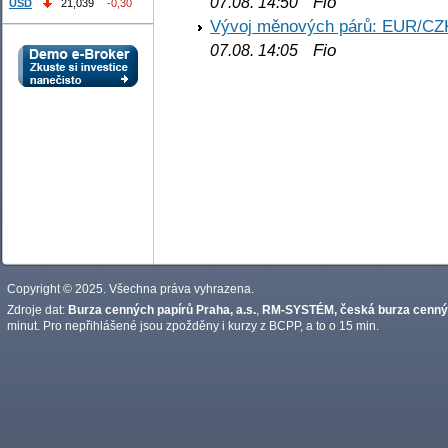
Fio
07.08. 14:50
USD
21,039
-0,30
Vývoj měnových párů: EUR/CZ
Fio
07.08. 14:05
Copyright © 2025. Všechna práva vyhrazena.
Zdroje dat:
Burza cenných papírů Praha, a.s.
,
RM-SYSTÉM, česká burza cennýc
minut. Pro nepřihlášené jsou zpožděny i kurzy z BCPP, a to o 15 min.