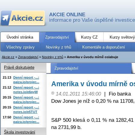
AKCIE ONLINE
informace pro Vaše úspěšné investice
Úvodní stránka
Zpravodajství
Kurzy CZ
Kurzy světový
Všechny zprávy
Novinky z trhů
Komentáře a doporučení
Akcie.cz
»
Zpravodajství
»
Novinky z trhů
»
Amerika v úvodu mírně oslabuje
Právě diskutujete
Zpravodajství
21:13
Denní report -...:
Amerika v úvodu mírně o
paiza.io/projec...
21:12
Denní report -...:
notes.io/e6qyW
14.01.2011 15:46:00
|
Fio banka
20:15
Denní report -...:
Dow Jones je níž o 0,20 % na 11708,
paiza.io/projec...
20:15
Denní report -...:
notes.io/e5TUT
17:50
Denní report -...:
S&P 500 klesá o 0,11 % na 1282,41
paiza.io/projec...
na 2731,99 b.
Škola investování