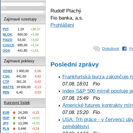
Rudolf Plachý
Fio banka, a.s.
Zajímavé vzestupy
Prohlášení
PVT
1,19
+38,37
NLOK
600,00
+3,99
FIXZO
53,00
+3,92
CZGCE
985,00
+3,14
Diskutovat
F
UQA
441,80
+1,61
Zajímavé poklesy
Poslední zprávy
VOW3
1 800,00
-5,06
Frankfurtská burza zakončuje 
CSG
441,60
-4,62
CTP
361,20
-3,42
Fio
07.08. 18:01
MATTE
18 600,00
-3,13
Index S&P 500 mírně posiluje p
PEN
6,40
-3,03
Fio
07.08. 15:49
Kurzovní lístek
Americké futures kontrakty mírn
Fio
07.08. 15:20
EUR
24,265
-0,22
HUF
6,654
+0,01
USA: Trh práce - v červenci ub
JPY
13,286
+0,01
zemědělství
PLN
5,646
-0,24