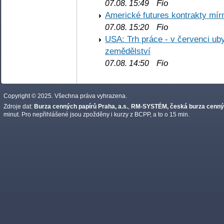
Fio
07.08. 15:49
Americké futures kontrakty mírn
Fio
07.08. 15:20
USA: Trh práce - v červenci ub
zemědělství
Fio
07.08. 14:50
Copyright © 2025. Všechna práva vyhrazena.
Zdroje dat:
Burza cenných papírů Praha, a.s.
,
RM-SYSTÉM, česká burza cennýc
minut. Pro nepřihlášené jsou zpožděny i kurzy z BCPP, a to o 15 min.