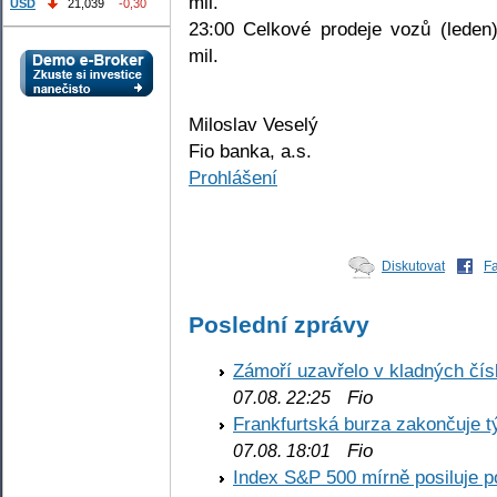
mil.
USD
21,039
-0,30
23:00 Celkové prodeje vozů (leden)
mil.
Miloslav Veselý
Fio banka, a.s.
Prohlášení
Diskutovat
F
Poslední zprávy
Zámoří uzavřelo v kladných č
Fio
07.08. 22:25
Frankfurtská burza zakončuje 
Fio
07.08. 18:01
Index S&P 500 mírně posiluje p