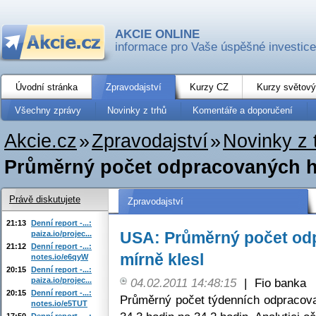
AKCIE ONLINE
informace pro Vaše úspěšné investice
Úvodní stránka
Zpravodajství
Kurzy CZ
Kurzy světový
Všechny zprávy
Novinky z trhů
Komentáře a doporučení
Akcie.cz
»
Zpravodajství
»
Novinky z 
Průměrný počet odpracovaných h
Právě diskutujete
Zpravodajství
21:13
Denní report -...:
USA: Průměrný počet od
paiza.io/projec...
21:12
Denní report -...:
mírně klesl
notes.io/e6qyW
20:15
Denní report -...:
paiza.io/projec...
04.02.2011 14:48:15
|
Fio banka
20:15
Denní report -...:
Průměrný počet týdenních odpracova
notes.io/e5TUT
17:50
Denní report -...: