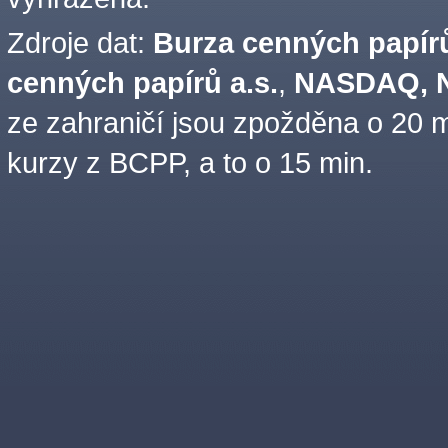
Zdroje dat:
Burza cenných papírů
cenných papírů a.s.
,
NASDAQ, N
ze zahraničí jsou zpožděna o 20 m
kurzy z BCPP, a to o 15 min.