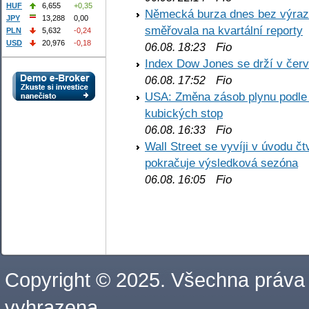
HUF
6,655
+0,35
Německá burza dnes bez výrazn
JPY
13,288
0,00
směřovala na kvartální reporty
PLN
5,632
-0,24
USD
20,976
-0,18
Fio
06.08. 18:23
Index Dow Jones se drží v čer
Fio
06.08. 17:52
USA: Změna zásob plynu podle E
kubických stop
Fio
06.08. 16:33
Wall Street se vyvíji v úvodu 
pokračuje výsledková sezóna
Fio
06.08. 16:05
Copyright © 2025. Všechna práva
vyhrazena.