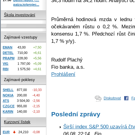
34,3 hodin na 34,2 hodin. Analytici o
paiza.io/projec...
Škola investování
Průměrná hodinová mzda v lednu 
očekávaném růstu o 0,2 %. Mezim
konsensu 1,7 %. Předchozí růst čin
Zajímavé vzestupy
1,7 % y/y).
EMAN
43,00
+7,50
DETEL
710,00
+6,61
PRAPM
228,00
+5,56
Rudolf Plachý
VIG
1 797,00
+5,09
Fio banka, a.s.
RBI
1 575,50
+4,61
Prohlášení
Zajímavé poklesy
SHELL
877,00
-10,33
NOKIA
200,00
-4,40
Diskutovat
F
ATS
3 504,00
-2,56
CZGCE
955,00
-2,15
KARIN
140,00
-2,10
Poslední zprávy
Kurzovní lístek
Širší index S&P 500 uzavírá čt
EUR
24,210
-0,08
Fio
06.08. 22:14