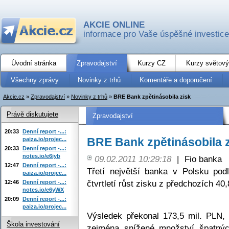
AKCIE ONLINE
informace pro Vaše úspěšné investice
Úvodní stránka
Zpravodajství
Kurzy CZ
Kurzy světový
Všechny zprávy
Novinky z trhů
Komentáře a doporučení
Akcie.cz
»
Zpravodajství
»
Novinky z trhů
»
BRE Bank zpětinásobila zisk
Právě diskutujete
Zpravodajství
20:33
Denní report -...:
BRE Bank zpětinásobila 
paiza.io/projec...
20:33
Denní report -...:
notes.io/e6iyb
09.02.2011 10:29:18
|
Fio banka
12:47
Denní report -...:
Třetí největší banka v Polsku pod
paiza.io/projec...
čtvrtletí růst zisku z předchozích 40
12:46
Denní report -...:
notes.io/e6yWX
20:09
Denní report -...:
paiza.io/projec...
Výsledek překonal 173,5 mil. PLN,
Škola investování
zejména snížené množství špatnýc