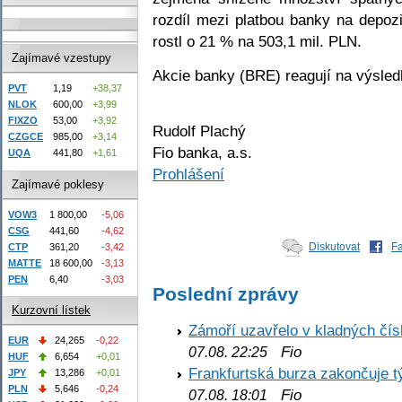
rozdíl mezi platbou banky na depoz
rostl o 21 % na 503,1 mil. PLN.
Zajímavé vzestupy
Akcie banky (BRE) reagují na výsled
PVT
1,19
+38,37
NLOK
600,00
+3,99
FIXZO
53,00
+3,92
Rudolf Plachý
CZGCE
985,00
+3,14
Fio banka, a.s.
UQA
441,80
+1,61
Prohlášení
Zajímavé poklesy
VOW3
1 800,00
-5,06
CSG
441,60
-4,62
Diskutovat
F
CTP
361,20
-3,42
MATTE
18 600,00
-3,13
PEN
6,40
-3,03
Poslední zprávy
Kurzovní lístek
Zámoří uzavřelo v kladných č
EUR
24,265
-0,22
Fio
07.08. 22:25
HUF
6,654
+0,01
Frankfurtská burza zakončuje 
JPY
13,286
+0,01
PLN
5,646
-0,24
Fio
07.08. 18:01