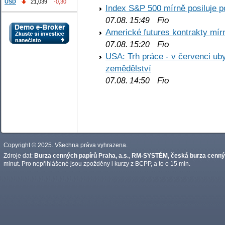
USD
21,039
-0,30
Index S&P 500 mírně posiluje p
Fio
07.08. 15:49
Americké futures kontrakty mírn
Fio
07.08. 15:20
USA: Trh práce - v červenci ub
zemědělství
Fio
07.08. 14:50
Copyright © 2025. Všechna práva vyhrazena.
Zdroje dat:
Burza cenných papírů Praha, a.s.
,
RM-SYSTÉM, česká burza cennýc
minut. Pro nepřihlášené jsou zpožděny i kurzy z BCPP, a to o 15 min.