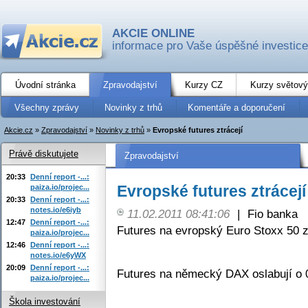
AKCIE ONLINE
informace pro Vaše úspěšné investice
Úvodní stránka
Zpravodajství
Kurzy CZ
Kurzy světový
Všechny zprávy
Novinky z trhů
Komentáře a doporučení
Akcie.cz
»
Zpravodajství
»
Novinky z trhů
»
Evropské futures ztrácejí
Právě diskutujete
Zpravodajství
20:33
Denní report -...:
Evropské futures ztrácejí
paiza.io/projec...
20:33
Denní report -...:
notes.io/e6iyb
11.02.2011 08:41:06
|
Fio banka
12:47
Denní report -...:
Futures na evropský Euro Stoxx 50 z
paiza.io/projec...
12:46
Denní report -...:
notes.io/e6yWX
20:09
Denní report -...:
Futures na německý DAX oslabují o 
paiza.io/projec...
Škola investování