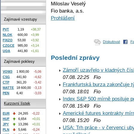
Miloslav Veselý
Fio banka, a.s.
Prohlášení
Zajímavé vzestupy
PVT
1,19
+38,37
NLOK
600,00
+3,99
FIXZO
53,00
+3,92
Diskutovat
F
CZGCE
985,00
+3,14
UQA
441,80
+1,61
Poslední zprávy
Zajímavé poklesy
Zámoří uzavřelo v kladných č
VOW3
1 800,00
-5,06
Fio
07.08. 22:25
CSG
441,60
-4,62
CTP
361,20
-3,42
Frankfurtská burza zakončuje 
MATTE
18 600,00
-3,13
Fio
07.08. 18:01
PEN
6,40
-3,03
Index S&P 500 mírně posiluje p
Kurzovní lístek
Fio
07.08. 15:49
Americké futures kontrakty mírn
EUR
24,265
-0,22
HUF
6,654
+0,01
Fio
07.08. 15:20
JPY
13,286
+0,01
USA: Trh práce - v červenci ub
PLN
5,646
-0,24