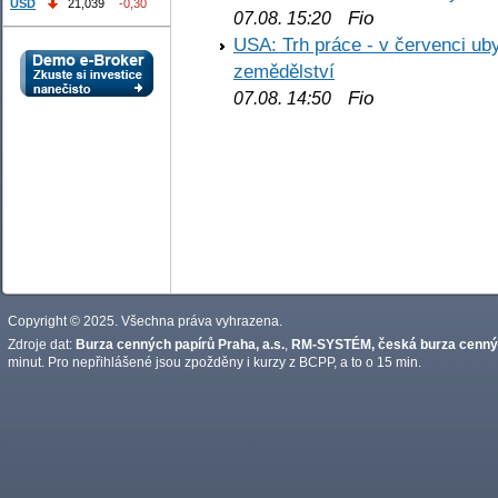
USD
21,039
-0,30
Fio
07.08. 15:20
USA: Trh práce - v červenci ub
zemědělství
Fio
07.08. 14:50
Copyright © 2025. Všechna práva vyhrazena.
Zdroje dat:
Burza cenných papírů Praha, a.s.
,
RM-SYSTÉM, česká burza cennýc
minut. Pro nepřihlášené jsou zpožděny i kurzy z BCPP, a to o 15 min.