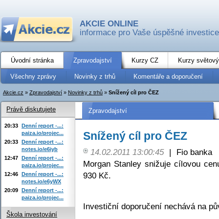
AKCIE ONLINE
informace pro Vaše úspěšné investice
Úvodní stránka
Zpravodajství
Kurzy CZ
Kurzy světový
Všechny zprávy
Novinky z trhů
Komentáře a doporučení
Akcie.cz
»
Zpravodajství
»
Novinky z trhů
»
Snížený cíl pro ČEZ
Právě diskutujete
Zpravodajství
20:33
Denní report -...:
Snížený cíl pro ČEZ
paiza.io/projec...
20:33
Denní report -...:
notes.io/e6iyb
14.02.2011 13:00:45
|
Fio banka
12:47
Denní report -...:
Morgan Stanley snižuje cílovou c
paiza.io/projec...
930 Kč.
12:46
Denní report -...:
notes.io/e6yWX
20:09
Denní report -...:
paiza.io/projec...
Investiční doporučení nechává na pův
Škola investování