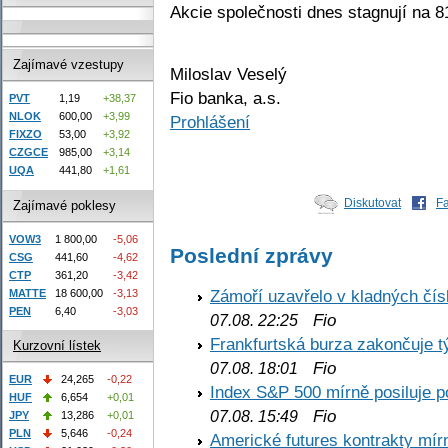
Akcie společnosti dnes stagnují na 8
Zajímavé vzestupy
Miloslav Veselý
Fio banka, a.s.
PVT
1,19
+38,37
NLOK
600,00
+3,99
Prohlášení
FIXZO
53,00
+3,92
CZGCE
985,00
+3,14
UQA
441,80
+1,61
Diskutovat
F
Zajímavé poklesy
VOW3
1 800,00
-5,06
Poslední zprávy
CSG
441,60
-4,62
CTP
361,20
-3,42
Zámoří uzavřelo v kladných č
MATTE
18 600,00
-3,13
PEN
6,40
-3,03
Fio
07.08. 22:25
Frankfurtská burza zakončuje 
Kurzovní lístek
Fio
07.08. 18:01
EUR
24,265
-0,22
Index S&P 500 mírně posiluje p
HUF
6,654
+0,01
Fio
07.08. 15:49
JPY
13,286
+0,01
PLN
5,646
-0,24
Americké futures kontrakty mírn