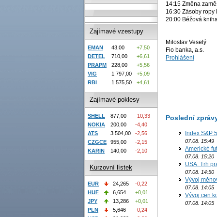
14:15 Změna zaměst
16:30 Zásoby ropy D
20:00 Béžová knih
Zajímavé vzestupy
Miloslav Veselý
EMAN
43,00
+7,50
Fio banka, a.s.
DETEL
710,00
+6,61
Prohlášení
PRAPM
228,00
+5,56
VIG
1 797,00
+5,09
RBI
1 575,50
+4,61
Zajímavé poklesy
SHELL
877,00
-10,33
Poslední zpráv
NOKIA
200,00
-4,40
Index S&P 5
ATS
3 504,00
-2,56
07.08. 15:49
CZGCE
955,00
-2,15
Americké fut
KARIN
140,00
-2,10
07.08. 15:20
USA: Trh prá
Kurzovní lístek
07.08. 14:50
Vývoj měno
EUR
24,265
-0,22
07.08. 14:05
HUF
6,654
+0,01
Vývoj cen ko
JPY
13,286
+0,01
07.08. 14:05
PLN
5,646
-0,24