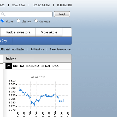
NDY
|
AKCIE.CZ
|
RM-SYSTÉM
|
E-BROKER
akcie
články
diskuze
Rádce investora
Moje akcie
alýzy
Uživatel nepřihlášen
|
Přihlásit se
|
Zaregistrovat se
Indexy
PX
RM
DJ
NASDAQ
SP500
DAX
07.08.2026