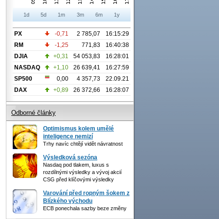
1d
5d
1m
3m
6m
1y
PX
-0,71
2 785,07
16:15:29
RM
-1,25
771,83
16:40:38
DJIA
+0,31
54 053,83
16:28:01
NASDAQ
+1,10
26 639,41
16:27:59
SP500
0,00
4 357,73
22.09.21
DAX
+0,89
26 372,66
16:28:07
Odborné články
Optimismus kolem umělé
inteligence nemizí
Trhy navíc chtějí vidět návratnost
Výsledková sezóna
Nasdaq pod tlakem, luxus s
rozdílnými výsledky a vývoj akcií
CSG před klíčovými výsledky
Varování před ropným šokem z
Blízkého východu
ECB ponechala sazby beze změny