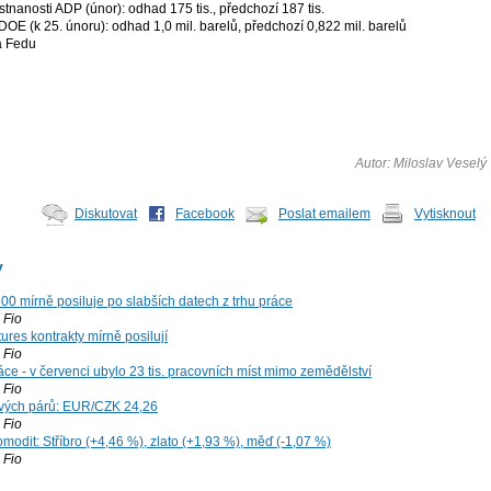
nanosti ADP (únor): odhad 175 tis., předchozí 187 tis.
OE (k 25. únoru): odhad 1,0 mil. barelů, předchozí 0,822 mil. barelů
a Fedu
Autor: Miloslav Veselý
Diskutovat
Facebook
Poslat emailem
Vytisknout
y
00 mírně posiluje po slabších datech z trhu práce
Fio
ures kontrakty mírně posilují
Fio
ce - v červenci ubylo 23 tis. pracovních míst mimo zemědělství
Fio
vých párů: EUR/CZK 24,26
Fio
modit: Stříbro (+4,46 %), zlato (+1,93 %), měď (-1,07 %)
Fio