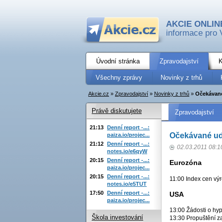
AKCIE ONLIN
informace pro 
Úvodní stránka
Zpravodajství
K
Všechny zprávy
Novinky z trhů
Akcie.cz
»
Zpravodajství
»
Novinky z trhů
»
Očekávané
Právě diskutujete
Zpravodajství
21:13
Denní report -...:
Očekávané ud
paiza.io/projec...
21:12
Denní report -...:
02.03.2011 08:1
notes.io/e6qyW
20:15
Denní report -...:
Eurozóna
paiza.io/projec...
20:15
Denní report -...:
11:00 Index cen výr
notes.io/e5TUT
17:50
Denní report -...:
USA
paiza.io/projec...
13:00 Žádosti o hy
Škola investování
13:30 Propuštění z