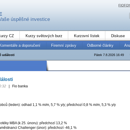
FIOFO
E
Vaše úspěšné investice
urzy CZ
Kurzy světových burz
Kurzovní lístek
Diskuse
Komentáře a doporučení
Firemní zprávy
Odborné články
An
 události
Pátek 7.8.2026 16:49
álosti
0:32
|
Fio banka
obců (leden): odhad 1,1 % m/m, 5,7 % y/y; předchozí 0,8 % m/m, 5,3 % y/y
potéky MBA (k 25. únoru): předchozí 13,2 %
aměstnanci Challenger (únor): předchozí -46,1 %