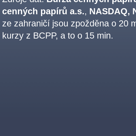
cenných papírů a.s.
,
NASDAQ, N
ze zahraničí jsou zpožděna o 20 m
kurzy z BCPP, a to o 15 min.