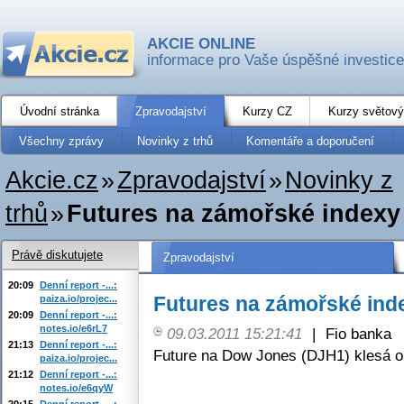
AKCIE ONLINE
informace pro Vaše úspěšné investice
Úvodní stránka
Zpravodajství
Kurzy CZ
Kurzy světový
Všechny zprávy
Novinky z trhů
Komentáře a doporučení
Akcie.cz
»
Zpravodajství
»
Novinky z
trhů
»
Futures na zámořské indexy 
Právě diskutujete
Zpravodajství
20:09
Denní report -...:
Futures na zámořské inde
paiza.io/projec...
20:09
Denní report -...:
notes.io/e6rL7
09.03.2011 15:21:41
|
Fio banka
21:13
Denní report -...:
Future na Dow Jones (DJH1) klesá o
paiza.io/projec...
21:12
Denní report -...:
notes.io/e6qyW
20:15
Denní report -...: