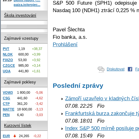
S&P 500 Future (SPH1) odepisuje
paiza.io/projec...
Nasdaq 100 (NDH1) ztrácí 0,225 % n
Škola investování
Pavel Šlechta
Fio banka, a.s.
Zajímavé vzestupy
Prohlášení
PVT
1,19
+38,37
NLOK
600,00
+3,99
FIXZO
53,00
+3,92
CZGCE
985,00
+3,14
Diskutovat
F
UQA
441,80
+1,61
Zajímavé poklesy
Poslední zprávy
VOW3
1 800,00
-5,06
Zámoří uzavřelo v kladných č
CSG
441,60
-4,62
CTP
361,20
-3,42
Fio
07.08. 22:25
MATTE
18 600,00
-3,13
Frankfurtská burza zakončuje 
PEN
6,40
-3,03
Fio
07.08. 18:01
Kurzovní lístek
Index S&P 500 mírně posiluje p
Fio
07.08. 15:49
EUR
24,265
-0,22