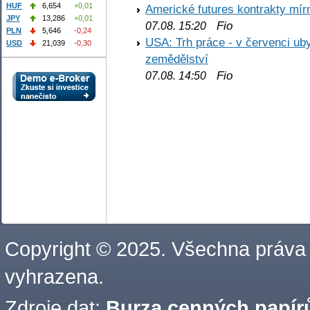
HUF
6,654
+0,01
Americké futures kontrakty mírn
JPY
13,286
+0,01
Fio
07.08. 15:20
PLN
5,646
-0,24
USA: Trh práce - v červenci ub
USD
21,039
-0,30
zemědělství
Fio
07.08. 14:50
Copyright © 2025. Všechna práva
vyhrazena.
Zdroje dat:
Burza cenných papírů