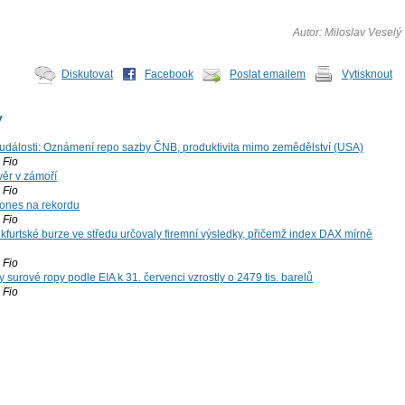
Autor: Miloslav Veselý
Diskutovat
Facebook
Poslat emailem
Vytisknout
y
dálosti: Oznámení repo sazby ČNB, produktivita mimo zemědělství (USA)
Fio
ěr v zámoří
Fio
ones na rekordu
Fio
kfurtské burze ve středu určovaly firemní výsledky, přičemž index DAX mírně
Fio
surové ropy podle EIA k 31. červenci vzrostly o 2479 tis. barelů
Fio