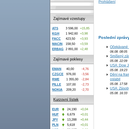
Prohlášení
Zajímavé vzestupy
ATS
3 596,00
+15,85
KGH
1 942,60
+3,98
Poslední zpráv
FACC
423,50
+3,93
MACIN
158,50
+3,59
Očekávané u
ERBAG
2 891,00
+2,48
06.08. 08:05
Smíšený záv
Zajímavé poklesy
05.08. 22:09
USA: Dow J
EMAN
40,00
-4,76
05.08. 19:23
CZGCE
976,00
-3,56
Dění na fran
oslabil
RWE
1 355,00
-2,84
05.08. 17:58
PILLE
107,00
-2,73
USA: Zásoby 
NOKIA
209,20
-2,70
05.08. 16:33
Kurzovní lístek
EUR
24,190
+0,04
HUF
6,679
+0,01
JPY
13,288
+0,44
PLN
5,618
+0,01