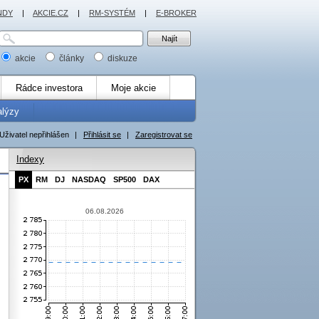
NDY
|
AKCIE.CZ
|
RM-SYSTÉM
|
E-BROKER
akcie
články
diskuze
Rádce investora
Moje akcie
alýzy
Uživatel nepřihlášen
|
Přihlásit se
|
Zaregistrovat se
Indexy
PX
RM
DJ
NASDAQ
SP500
DAX
06.08.2026