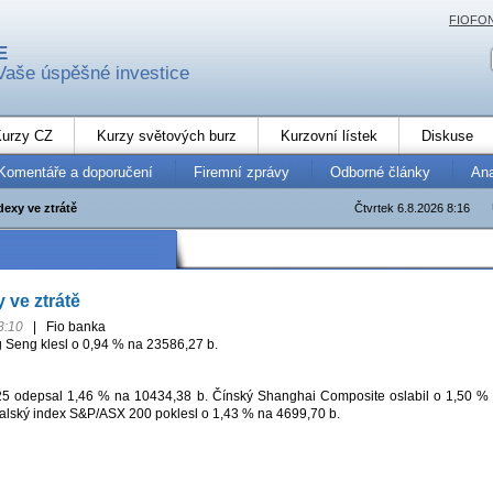
FIOFO
E
Vaše úspěšné investice
urzy CZ
Kurzy světových burz
Kurzovní lístek
Diskuse
Komentáře a doporučení
Firemní zprávy
Odborné články
An
dexy ve ztrátě
Čtvrtek 6.8.2026 8:16
 ve ztrátě
8:10
|
Fio banka
Seng klesl o 0,94 % na 23586,27 b.
25 odepsal 1,46 % na 10434,38 b. Čínský Shanghai Composite oslabil o 1,50 %
ralský index S&P/ASX 200 poklesl o 1,43 % na 4699,70 b.