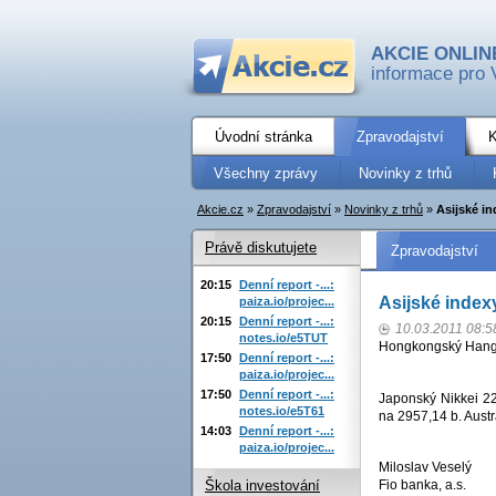
AKCIE ONLIN
informace pro 
Úvodní stránka
Zpravodajství
K
Všechny zprávy
Novinky z trhů
Akcie.cz
»
Zpravodajství
»
Novinky z trhů
»
Asijské in
Právě diskutujete
Zpravodajství
20:15
Denní report -...:
Asijské indexy
paiza.io/projec...
20:15
Denní report -...:
10.03.2011 08:5
notes.io/e5TUT
Hongkongský Hang 
17:50
Denní report -...:
paiza.io/projec...
17:50
Denní report -...:
Japonský Nikkei 2
notes.io/e5T61
na 2957,14 b. Aust
14:03
Denní report -...:
paiza.io/projec...
Miloslav Veselý
Fio banka, a.s.
Škola investování