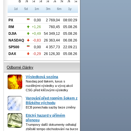
1d
5d
1m
3m
6m
1y
PX
0,00
2 769,04
08:00:29
RM
+1,26
760,45
05.08.26
DJIA
+0,49
54 349,12
05.08.26
NASDAQ
-0,83
26 363,44
06.08.26
SP500
0,00
4 357,73
22.09.21
DAX
-0,29
26 126,30
05.08.26
Odborné články
Výsledková sezóna
Nasdaq pod tlakem, luxus s
rozdílnými výsledky a vývoj akcií
CSG před klíčovými výsledky
Varování před ropným šokem z
Blízkého východu
ECB ponechala sazby beze změny
Etický hazard v přímém
přenosu
Trumpovy další dokumenty odhalují
zběsilé tempo obchodování na burze