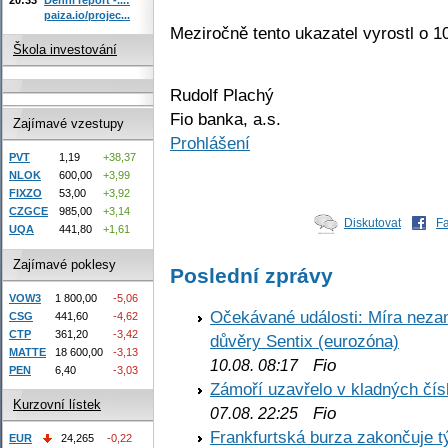
paiza.io/projec...
Meziročně tento ukazatel vyrostl o 
Škola investování
Rudolf Plachý
Fio banka, a.s.
Zajímavé vzestupy
Prohlášení
PVT
1,19
+38,37
NLOK
600,00
+3,99
FIXZO
53,00
+3,92
CZGCE
985,00
+3,14
Diskutovat
F
UQA
441,80
+1,61
Zajímavé poklesy
Poslední zprávy
VOW3
1 800,00
-5,06
Očekávané události: Míra nezam
CSG
441,60
-4,62
CTP
361,20
-3,42
důvěry Sentix (eurozóna)
MATTE
18 600,00
-3,13
Fio
10.08. 08:17
PEN
6,40
-3,03
Zámoří uzavřelo v kladných č
Kurzovní lístek
Fio
07.08. 22:25
Frankfurtská burza zakončuje 
EUR
24,265
-0,22