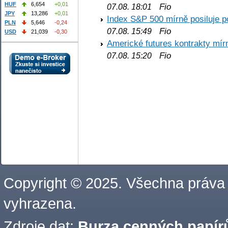
HUF
6,654
+0,01
Fio
07.08. 18:01
JPY
13,286
+0,01
Index S&P 500 mírně posiluje p
PLN
5,646
-0,24
Fio
07.08. 15:49
USD
21,039
-0,30
Americké futures kontrakty mírn
Fio
07.08. 15:20
Copyright © 2025. Všechna práva
vyhrazena.
Zdroje dat:
Burza cenných papírů