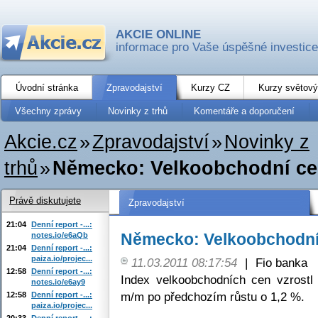
AKCIE ONLINE
informace pro Vaše úspěšné investice
Úvodní stránka
Zpravodajství
Kurzy CZ
Kurzy světový
Všechny zprávy
Novinky z trhů
Komentáře a doporučení
Akcie.cz
»
Zpravodajství
»
Novinky z
trhů
»
Německo: Velkoobchodní cen
Právě diskutujete
Zpravodajství
21:04
Denní report -...:
Německo: Velkoobchodní 
notes.io/e6aQb
21:04
Denní report -...:
paiza.io/projec...
11.03.2011 08:17:54
|
Fio banka
12:58
Denní report -...:
Index velkoobchodních cen vzros
notes.io/e6ay9
m/m po předchozím růstu o 1,2 %.
12:58
Denní report -...:
paiza.io/projec...
20:33
Denní report -...: