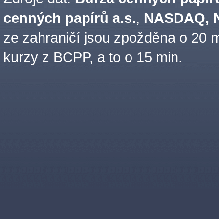
cenných papírů a.s.
,
NASDAQ, N
ze zahraničí jsou zpožděna o 20 m
kurzy z BCPP, a to o 15 min.