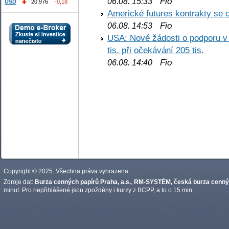
Fio
06.08. 15:33
USD
20,976
-0,18
Americké futures kontrakty se 
Fio
06.08. 14:53
USA: Nové žádosti o podporu v
tis. při očekávání 205 tis.
Fio
06.08. 14:40
Copyright © 2025. Všechna práva vyhrazena.
Zdroje dat:
Burza cenných papírů Praha, a.s.
,
RM-SYSTÉM, česká burza cennýc
minut. Pro nepřihlášené jsou zpožděny i kurzy z BCPP, a to o 15 min.