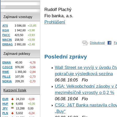
Rudolf Plachý
Fio banka, a.s.
Zajímavé vzestupy
Prohlášení
ATS
3 596,00
+15,85
KGH
1 942,60
+3,98
FACC
423,50
+3,93
MACIN
158,50
+3,59
Diskutovat
F
ERBAG
2 891,00
+2,48
Zajímavé poklesy
Poslední zprávy
EMAN
40,00
-4,76
Wall Street se vyvíji v úvodu 
CZGCE
976,00
-3,56
RWE
1 355,00
-2,84
pokračuje výsledková sezóna
PILLE
107,00
-2,73
Fio
06.08. 16:05
NOKIA
209,20
-2,70
USA: Velkoobchodní zásoby v č
Kurzovní lístek
meziměsíčně vzrostly o 0,2 %
Fio
06.08. 16:04
EUR
24,210
-0,08
HUF
6,655
+0,35
CSG: J&T Banka nastavila cílo
JPY
13,288
0,00
„Buy“
PLN
5,632
-0,24