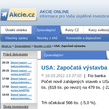
AKCIE ONLINE
informace pro Vaše úspěšné investice
Úvodní stránka
Zpravodajství
Kurzy CZ
Kurzy světový
Všechny zprávy
Novinky z trhů
Komentáře a doporučení
Akcie.cz
»
Zpravodajství
»
Novinky z trhů
»
USA: Započatá výstavba
Právě diskutujete
Zpravodajství
20:15
Denní report -...:
USA: Započatá výstavba
paiza.io/projec...
20:15
Denní report -...:
notes.io/e5TUT
16.03.2011 13:37:02
|
Fio banka
17:50
Denní report -...:
Počet nově zahájených staveb v USA
paiza.io/projec...
tis. (618 tis. po revizi) na 479 tis. (
17:50
Denní report -...:
notes.io/e5T61
14:03
Denní report -...:
paiza.io/projec...
Trh očekával 566 tis. (-5,0 %).
Škola investování