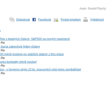
Autor: Rudolf Plachý
Diskutovat
Facebook
Poslat emailem
Vytisknout
y
řelo v kladných číslech, S&P500 na nových maximech
Fio
á burza zakončuje týden růstem
Fio
00 mírně posiluje po slabších datech z trhu práce
Fio
ures kontrakty mírně posilují
Fio
ce - v červenci ubylo 23 tis. pracovních míst mimo zemědělství
Fio