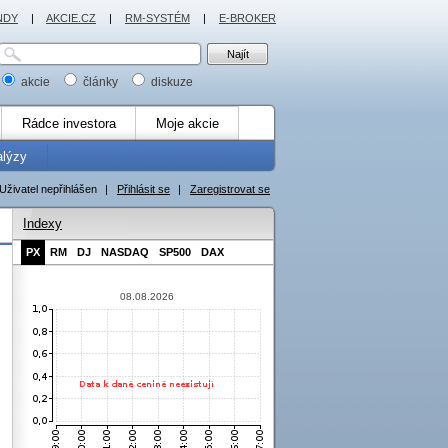
NDY
|
AKCIE.CZ
|
RM-SYSTÉM
|
E-BROKER
akcie
články
diskuze
Rádce investora
Moje akcie
alýzy
Uživatel nepřihlášen
|
Přihlásit se
|
Zaregistrovat se
Indexy
PX
RM
DJ
NASDAQ
SP500
DAX
08.08.2026