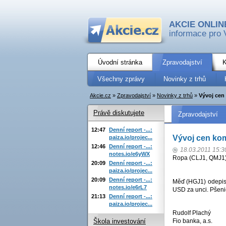
AKCIE ONLIN
informace pro 
Úvodní stránka
Zpravodajství
K
Všechny zprávy
Novinky z trhů
Akcie.cz
»
Zpravodajství
»
Novinky z trhů
»
Vývoj cen
Právě diskutujete
Zpravodajství
12:47
Denní report -...:
Vývoj cen ko
paiza.io/projec...
12:46
Denní report -...:
18.03.2011 15:3
notes.io/e6yWX
Ropa (CLJ1, QMJ1) 
20:09
Denní report -...:
paiza.io/projec...
20:09
Denní report -...:
Měď (HGJ1) odepisu
notes.io/e6rL7
USD za unci. Pšeni
21:13
Denní report -...:
paiza.io/projec...
Rudolf Plachý
Fio banka, a.s.
Škola investování