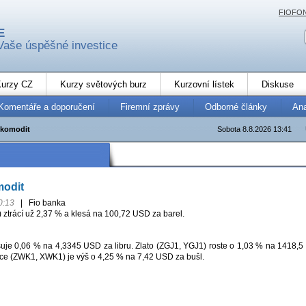
FIOFO
E
Vaše úspěšné investice
urzy CZ
Kurzy světových burz
Kurzovní lístek
Diskuse
Komentáře a doporučení
Firemní zprávy
Odborné články
An
 komodit
Sobota 8.8.2026 13:41
modit
0:13
|
Fio banka
ztrácí už 2,37 % a klesá na 100,72 USD za barel.
je 0,06 % na 4,3345 USD za libru. Zlato (ZGJ1, YGJ1) roste o 1,03 % na 1418,5
ce (ZWK1, XWK1) je výš o 4,25 % na 7,42 USD za bušl.