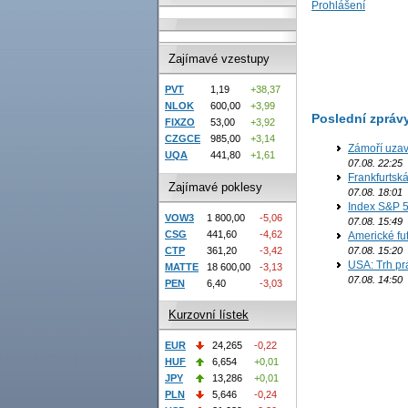
Prohlášení
Zajímavé vzestupy
PVT
1,19
+38,37
NLOK
600,00
+3,99
Poslední zpráv
FIXZO
53,00
+3,92
CZGCE
985,00
+3,14
Zámoří uzav
UQA
441,80
+1,61
07.08. 22:25
Frankfurtsk
Zajímavé poklesy
07.08. 18:01
Index S&P 5
VOW3
1 800,00
-5,06
07.08. 15:49
CSG
441,60
-4,62
Americké fut
07.08. 15:20
CTP
361,20
-3,42
USA: Trh prá
MATTE
18 600,00
-3,13
07.08. 14:50
PEN
6,40
-3,03
Kurzovní lístek
EUR
24,265
-0,22
HUF
6,654
+0,01
JPY
13,286
+0,01
PLN
5,646
-0,24