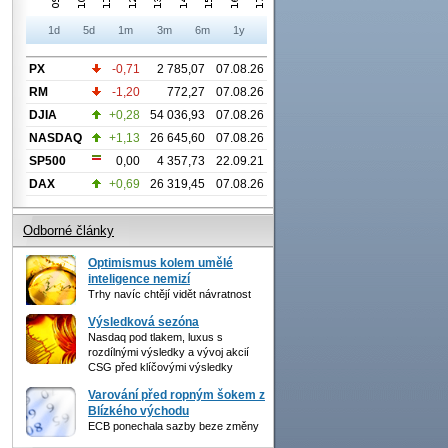
1d
5d
1m
3m
6m
1y
PX
-0,71
2 785,07
07.08.26
RM
-1,20
772,27
07.08.26
DJIA
+0,28
54 036,93
07.08.26
NASDAQ
+1,13
26 645,60
07.08.26
SP500
0,00
4 357,73
22.09.21
DAX
+0,69
26 319,45
07.08.26
Odborné články
Optimismus kolem umělé
inteligence nemizí
Trhy navíc chtějí vidět návratnost
Výsledková sezóna
Nasdaq pod tlakem, luxus s
rozdílnými výsledky a vývoj akcií
CSG před klíčovými výsledky
Varování před ropným šokem z
Blízkého východu
ECB ponechala sazby beze změny