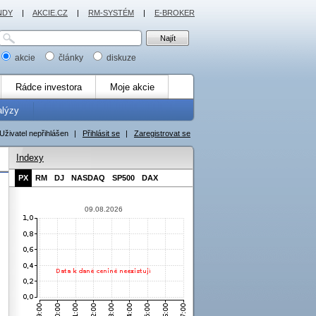
NDY
|
AKCIE.CZ
|
RM-SYSTÉM
|
E-BROKER
akcie
články
diskuze
Rádce investora
Moje akcie
alýzy
Uživatel nepřihlášen
|
Přihlásit se
|
Zaregistrovat se
Indexy
PX
RM
DJ
NASDAQ
SP500
DAX
09.08.2026