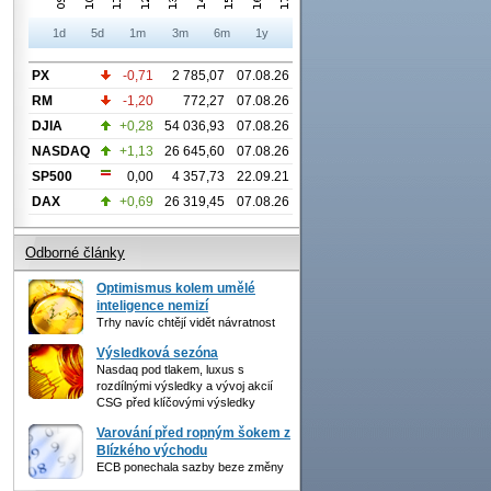
1d
5d
1m
3m
6m
1y
PX
-0,71
2 785,07
07.08.26
RM
-1,20
772,27
07.08.26
DJIA
+0,28
54 036,93
07.08.26
NASDAQ
+1,13
26 645,60
07.08.26
SP500
0,00
4 357,73
22.09.21
DAX
+0,69
26 319,45
07.08.26
Odborné články
Optimismus kolem umělé
inteligence nemizí
Trhy navíc chtějí vidět návratnost
Výsledková sezóna
Nasdaq pod tlakem, luxus s
rozdílnými výsledky a vývoj akcií
CSG před klíčovými výsledky
Varování před ropným šokem z
Blízkého východu
ECB ponechala sazby beze změny