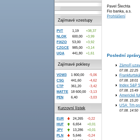
Pavel Šlechta
Fio banka, a.s.
Prohlášení
Zajímavé vzestupy
PVT
1,19
+38,37
NLOK
600,00
+3,99
FIXZO
53,00
+3,92
CZGCE
985,00
+3,14
UQA
441,80
+1,61
Poslední zpráv
Zajímavé poklesy
Zámoří uzav
07.08. 22:25
VOW3
1 800,00
-5,06
Frankfurtsk
CSG
441,60
-4,62
07.08. 18:01
Index S&P 5
CTP
361,20
-3,42
07.08. 15:49
MATTE
18 600,00
-3,13
Americké fut
PEN
6,40
-3,03
07.08. 15:20
USA: Trh prá
Kurzovní lístek
07.08. 14:50
EUR
24,265
-0,22
HUF
6,654
+0,01
JPY
13,286
+0,01
PLN
5,646
-0,24