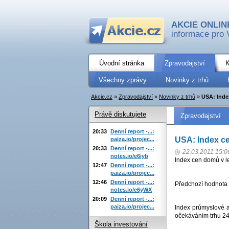
AKCIE ONLIN
informace pro 
Úvodní stránka
Zpravodajství
K
Všechny zprávy
Novinky z trhů
Akcie.cz
»
Zpravodajství
»
Novinky z trhů
»
USA: Inde
Právě diskutujete
Zpravodajství
20:33
Denní report -...:
USA: Index ce
paiza.io/projec...
20:33
Denní report -...:
22.03.2011 15:0
notes.io/e6iyb
Index cen domů v l
12:47
Denní report -...:
paiza.io/projec...
12:46
Denní report -...:
Předchozí hodnota 
notes.io/e6yWX
20:09
Denní report -...:
paiza.io/projec...
Index průmyslové a
očekáváním trhu 24
Škola investování