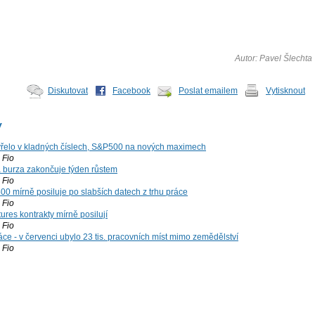
Autor: Pavel Šlechta
Diskutovat
Facebook
Poslat emailem
Vytisknout
y
řelo v kladných číslech, S&P500 na nových maximech
Fio
á burza zakončuje týden růstem
Fio
00 mírně posiluje po slabších datech z trhu práce
Fio
ures kontrakty mírně posilují
Fio
ce - v červenci ubylo 23 tis. pracovních míst mimo zemědělství
Fio