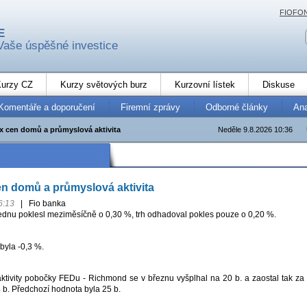
FIOFO
E
Vaše úspěšné investice
urzy CZ
Kurzy světových burz
Kurzovní lístek
Diskuse
Komentáře a doporučení
Firemní zprávy
Odborné články
An
x cen domů a průmyslová aktivita
Neděle 9.8.2026 10:36
n domů a průmyslová aktivita
6:13
|
Fio banka
ednu poklesl meziměsíčně o 0,30 %, trh odhadoval pokles pouze o 0,20 %.
byla -0,3 %.
ktivity pobočky FEDu - Richmond se v březnu vyšplhal na 20 b. a zaostal tak za
 b. Předchozí hodnota byla 25 b.