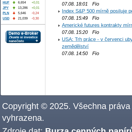
HUF
6,654
+0,01
Fio
07.08. 18:01
JPY
13,286
+0,01
Index S&P 500 mírně posiluje p
PLN
5,646
-0,24
Fio
07.08. 15:49
USD
21,039
-0,30
Americké futures kontrakty mírn
Fio
07.08. 15:20
USA: Trh práce - v červenci ub
zemědělství
Fio
07.08. 14:50
Copyright © 2025. Všechna práva
vyhrazena.
Zdroje dat:
Burza cenných papírů