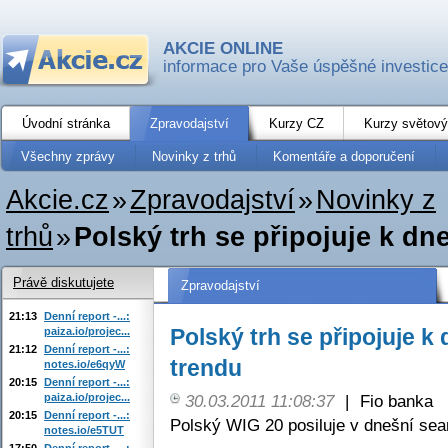
AKCIE ONLINE
informace pro Vaše úspěšné investice
Úvodní stránka
Zpravodajství
Kurzy CZ
Kurzy světový
Všechny zprávy
Novinky z trhů
Komentáře a doporučení
Akcie.cz
»
Zpravodajství
»
Novinky z
trhů
»
Polský trh se připojuje k 
Právě diskutujete
Zpravodajství
21:13
Denní report -...:
Polský trh se připojuje 
paiza.io/projec...
21:12
Denní report -...:
trendu
notes.io/e6qyW
20:15
Denní report -...:
paiza.io/projec...
30.03.2011 11:08:37
|
Fio banka
20:15
Denní report -...:
Polský WIG 20 posiluje v dnešní sea
notes.io/e5TUT
17:50
Denní report -...: