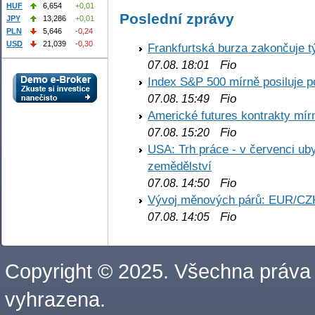
HUF
6,654
+0,01
Poslední zprávy
JPY
13,286
+0,01
PLN
5,646
-0,24
USD
21,039
-0,30
Frankfurtská burza zakončuje 
Fio
07.08. 18:01
Index S&P 500 mírně posiluje p
Fio
07.08. 15:49
Americké futures kontrakty mírn
Fio
07.08. 15:20
USA: Trh práce - v červenci ub
zemědělství
Fio
07.08. 14:50
Vývoj měnových párů: EUR/CZ
Fio
07.08. 14:05
Copyright © 2025. Všechna práva
vyhrazena.