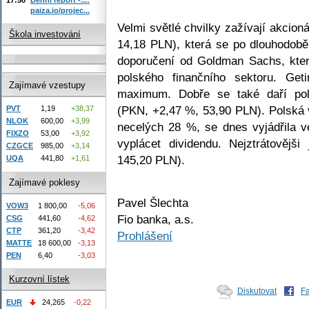
paiza.io/projec...
Velmi světlé chvilky zažívají akcion
Škola investování
14,18 PLN), která se po dlouhodobě
doporučení od Goldman Sachs, kter
polského finančního sektoru. Get
Zajímavé vzestupy
maximum. Dobře se také daří po
(PKN, +2,47 %, 53,90 PLN). Polská v
PVT
1,19
+38,37
NLOK
600,00
+3,99
necelých 28 %, se dnes vyjádřila 
FIXZO
53,00
+3,92
vyplácet dividendu. Nejztrátověj
CZGCE
985,00
+3,14
145,20 PLN).
UQA
441,80
+1,61
Zajímavé poklesy
Pavel Šlechta
VOW3
1 800,00
-5,06
Fio banka, a.s.
CSG
441,60
-4,62
CTP
361,20
-3,42
Prohlášení
MATTE
18 600,00
-3,13
PEN
6,40
-3,03
Kurzovní lístek
Diskutovat
F
EUR
24,265
-0,22