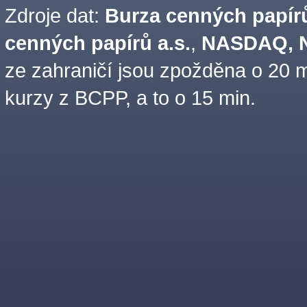
Zdroje dat:
Burza cenných papírů
cenných papírů a.s.
,
NASDAQ, N
ze zahraničí jsou zpožděna o 20 m
kurzy z BCPP, a to o 15 min.