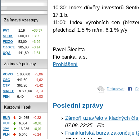
10:30: Index důvěry investorů Senti
17,1 b.
Zajímavé vzestupy
11:00: Index výrobních cen (břez
předchozí 1,5 % m/m, 6,1 % y/y
PVT
1,19
+38,37
NLOK
600,00
+3,99
FIXZO
53,00
+3,92
CZGCE
985,00
+3,14
Pavel Šlechta
UQA
441,80
+1,61
Fio banka, a.s.
Prohlášení
Zajímavé poklesy
VOW3
1 800,00
-5,06
CSG
441,60
-4,62
CTP
361,20
-3,42
Diskutovat
F
MATTE
18 600,00
-3,13
PEN
6,40
-3,03
Poslední zprávy
Kurzovní lístek
Zámoří uzavřelo v kladných č
EUR
24,265
-0,22
HUF
6,654
+0,01
Fio
07.08. 22:25
JPY
13,286
+0,01
Frankfurtská burza zakončuje 
PLN
5,646
-0,24