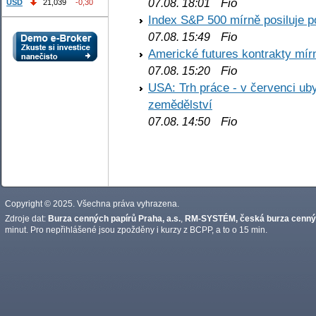
Fio
07.08. 18:01
USD
21,039
-0,30
Index S&P 500 mírně posiluje p
Fio
07.08. 15:49
Americké futures kontrakty mírn
Fio
07.08. 15:20
USA: Trh práce - v červenci ub
zemědělství
Fio
07.08. 14:50
Copyright © 2025. Všechna práva vyhrazena.
Zdroje dat:
Burza cenných papírů Praha, a.s.
,
RM-SYSTÉM, česká burza cennýc
minut. Pro nepřihlášené jsou zpožděny i kurzy z BCPP, a to o 15 min.