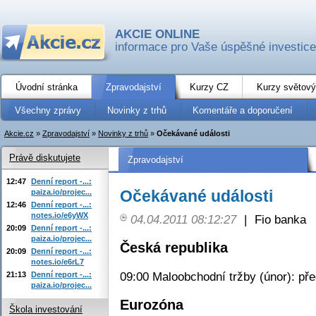
AKCIE ONLINE
informace pro Vaše úspěšné investice
Úvodní stránka
Zpravodajství
Kurzy CZ
Kurzy světový
Všechny zprávy
Novinky z trhů
Komentáře a doporučení
Akcie.cz
»
Zpravodajství
»
Novinky z trhů
»
Očekávané události
Právě diskutujete
Zpravodajství
12:47
Denní report -...:
Očekávané události
paiza.io/projec...
12:46
Denní report -...:
notes.io/e6yWX
04.04.2011 08:12:27
|
Fio banka
20:09
Denní report -...:
paiza.io/projec...
Česká republika
20:09
Denní report -...:
notes.io/e6rL7
09:00 Maloobchodní tržby (únor): př
21:13
Denní report -...:
paiza.io/projec...
Eurozóna
Škola investování