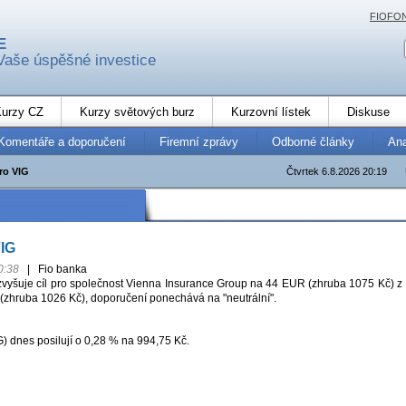
FIOFO
E
Vaše úspěšné investice
urzy CZ
Kurzy světových burz
Kurzovní lístek
Diskuse
Komentáře a doporučení
Firemní zprávy
Odborné články
An
pro VIG
Čtvrtek 6.8.2026 20:19
VIG
0:38
|
Fio banka
 zvyšuje cíl pro společnost Vienna Insurance Group na 44 EUR (zhruba 1075 Kč) z
zhruba 1026 Kč), doporučení ponechává na "neutrální".
) dnes posilují o 0,28 % na 994,75 Kč.