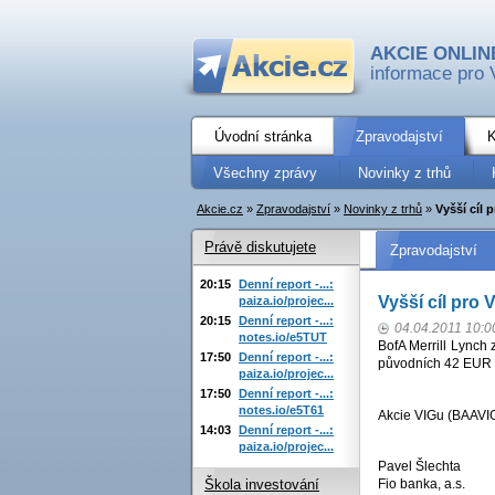
AKCIE ONLIN
informace pro 
Úvodní stránka
Zpravodajství
K
Všechny zprávy
Novinky z trhů
Akcie.cz
»
Zpravodajství
»
Novinky z trhů
»
Vyšší cíl 
Právě diskutujete
Zpravodajství
20:15
Denní report -...:
Vyšší cíl pro 
paiza.io/projec...
20:15
Denní report -...:
04.04.2011 10:0
notes.io/e5TUT
BofA Merrill Lynch
17:50
Denní report -...:
původních 42 EUR (
paiza.io/projec...
17:50
Denní report -...:
notes.io/e5T61
Akcie VIGu (BAAVIG
14:03
Denní report -...:
paiza.io/projec...
Pavel Šlechta
Fio banka, a.s.
Škola investování