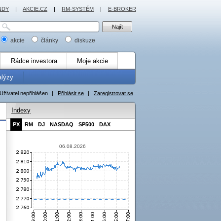
NDY
|
AKCIE.CZ
|
RM-SYSTÉM
|
E-BROKER
akcie
články
diskuze
Rádce investora
Moje akcie
alýzy
Uživatel nepřihlášen
|
Přihlásit se
|
Zaregistrovat se
Indexy
PX
RM
DJ
NASDAQ
SP500
DAX
06.08.2026