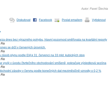
Autor: Pavel Šlechta
Diskutovat
Facebook
Poslat emailem
Vytisknout
y
za dnes bez výrazného pohybu, hlavní pozornost směřovala na kvartální reporty
Fio
ones se drží v červených úrovních.
Fio
zásob plynu podle EIA k 31. červenci na 33 mld. kubických stop
Fio
 se vyvíji v úvodu čtvrtečního obchodování smíšeně, pokračuje výsledková sezóna
Fio
bchodní zásoby v červnu podle konečných dat meziměsíčně vzrostly o 0,2 %
Fio