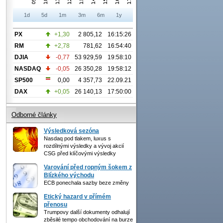
1d
5d
1m
3m
6m
1y
PX
+1,30
2 805,12
16:15:26
RM
+2,78
781,62
16:54:40
DJIA
-0,77
53 929,59
19:58:10
NASDAQ
-0,05
26 350,28
19:58:12
SP500
0,00
4 357,73
22.09.21
DAX
+0,05
26 140,13
17:50:00
Odborné články
Výsledková sezóna
Nasdaq pod tlakem, luxus s
rozdílnými výsledky a vývoj akcií
CSG před klíčovými výsledky
Varování před ropným šokem z
Blízkého východu
ECB ponechala sazby beze změny
Etický hazard v přímém
přenosu
Trumpovy další dokumenty odhalují
zběsilé tempo obchodování na burze