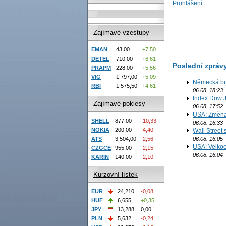
Prohlášení
Zajímavé vzestupy
EMAN
43,00
+7,50
DETEL
710,00
+6,61
Poslední zpráv
PRAPM
228,00
+5,56
VIG
1 797,00
+5,09
Německá bur
RBI
1 575,50
+4,61
06.08. 18:23
Index Dow J
Zajímavé poklesy
06.08. 17:52
USA: Změna 
SHELL
877,00
-10,33
06.08. 16:33
NOKIA
200,00
-4,40
Wall Street
06.08. 16:05
ATS
3 504,00
-2,56
USA: Velkoo
CZGCE
955,00
-2,15
06.08. 16:04
KARIN
140,00
-2,10
Kurzovní lístek
EUR
24,210
-0,08
HUF
6,655
+0,35
JPY
13,288
0,00
PLN
5,632
-0,24