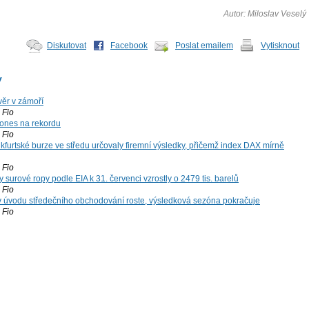
Autor: Miloslav Veselý
Diskutovat
Facebook
Poslat emailem
Vytisknout
y
ěr v zámoří
Fio
ones na rekordu
Fio
kfurtské burze ve středu určovaly firemní výsledky, přičemž index DAX mírně
Fio
surové ropy podle EIA k 31. červenci vzrostly o 2479 tis. barelů
Fio
 v úvodu středečního obchodování roste, výsledková sezóna pokračuje
Fio