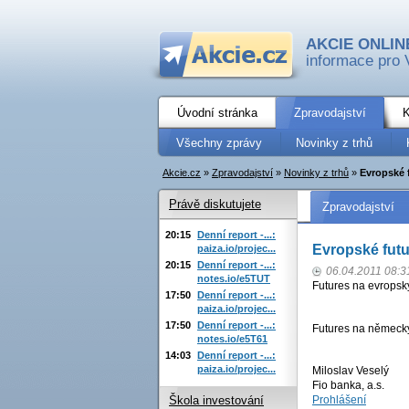
AKCIE ONLIN
informace pro 
Úvodní stránka
Zpravodajství
K
Všechny zprávy
Novinky z trhů
Akcie.cz
»
Zpravodajství
»
Novinky z trhů
»
Evropské f
Právě diskutujete
Zpravodajství
20:15
Denní report -...:
Evropské futu
paiza.io/projec...
20:15
Denní report -...:
06.04.2011 08:3
notes.io/e5TUT
Futures na evropsk
17:50
Denní report -...:
paiza.io/projec...
17:50
Denní report -...:
Futures na německý
notes.io/e5T61
14:03
Denní report -...:
paiza.io/projec...
Miloslav Veselý
Fio banka, a.s.
Prohlášení
Škola investování