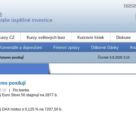
FIOFO
E
Vaše úspěšné investice
urzy CZ
Kurzy světových burz
Kurzovní lístek
Diskuse
Komentáře a doporučení
Firemní zprávy
Odborné články
An
utures posilují
Čtvrtek 6.8.2026 3:10
res posilují
1:10
|
Fio banka
ý Euro Stoxx 50 stagnují na 2877 b.
 DAX rostou o 0,125 % na 7207,50 b.