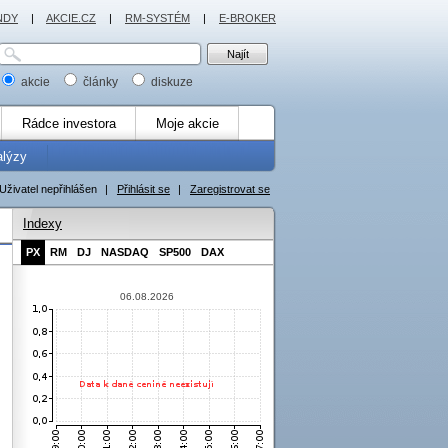
NDY
|
AKCIE.CZ
|
RM-SYSTÉM
|
E-BROKER
akcie
články
diskuze
Rádce investora
Moje akcie
alýzy
Uživatel nepřihlášen
|
Přihlásit se
|
Zaregistrovat se
Indexy
PX
RM
DJ
NASDAQ
SP500
DAX
06.08.2026