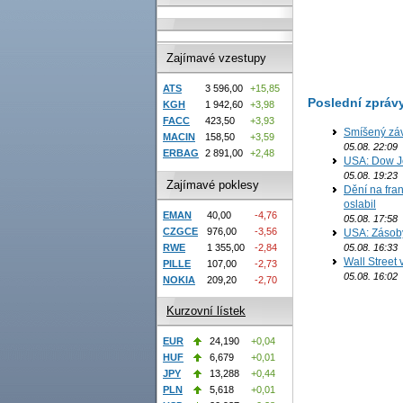
Zajímavé vzestupy
ATS
3 596,00
+15,85
Poslední zpráv
KGH
1 942,60
+3,98
FACC
423,50
+3,93
Smíšený záv
MACIN
158,50
+3,59
05.08. 22:09
ERBAG
2 891,00
+2,48
USA: Dow J
05.08. 19:23
Zajímavé poklesy
Dění na fran
oslabil
EMAN
40,00
-4,76
05.08. 17:58
CZGCE
976,00
-3,56
USA: Zásoby 
05.08. 16:33
RWE
1 355,00
-2,84
Wall Street
PILLE
107,00
-2,73
05.08. 16:02
NOKIA
209,20
-2,70
Kurzovní lístek
EUR
24,190
+0,04
HUF
6,679
+0,01
JPY
13,288
+0,44
PLN
5,618
+0,01