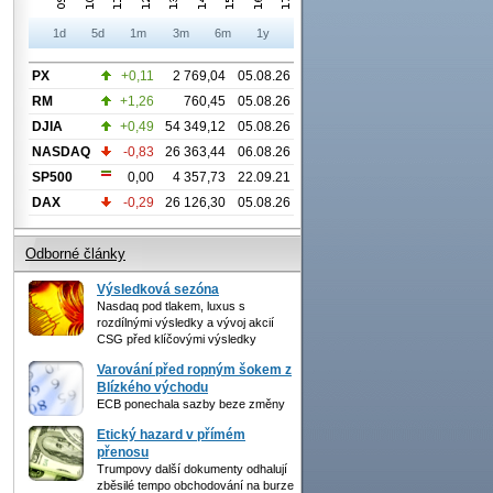
1d
5d
1m
3m
6m
1y
PX
+0,11
2 769,04
05.08.26
RM
+1,26
760,45
05.08.26
DJIA
+0,49
54 349,12
05.08.26
NASDAQ
-0,83
26 363,44
06.08.26
SP500
0,00
4 357,73
22.09.21
DAX
-0,29
26 126,30
05.08.26
Odborné články
Výsledková sezóna
Nasdaq pod tlakem, luxus s
rozdílnými výsledky a vývoj akcií
CSG před klíčovými výsledky
Varování před ropným šokem z
Blízkého východu
ECB ponechala sazby beze změny
Etický hazard v přímém
přenosu
Trumpovy další dokumenty odhalují
zběsilé tempo obchodování na burze