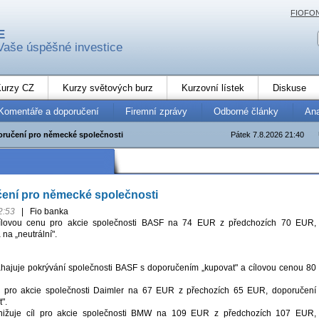
FIOFO
E
Vaše úspěšné investice
urzy CZ
Kurzy světových burz
Kurzovní lístek
Diskuse
Komentáře a doporučení
Firemní zprávy
Odborné články
An
ručení pro německé společnosti
Pátek 7.8.2026 21:40
ení pro německé společnosti
2:53
|
Fio banka
ílovou cenu pro akcie společnosti BASF na 74 EUR z předchozích 70 EUR,
na „neutrální".
hajuje pokrývání společnosti BASF s doporučením „kupovat" a cílovou cenou 80
l pro akcie společnosti Daimler na 67 EUR z přechozích 65 EUR, doporučení
".
ižuje cíl pro akcie společnosti BMW na 109 EUR z předchozích 107 EUR,