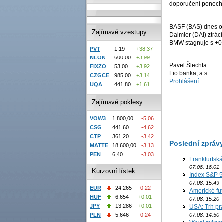
doporučení ponechá
BASF (BAS) dnes o
Zajímavé vzestupy
Daimler (DAI) ztrá
BMW stagnuje s +0
PVT
1,19
+38,37
NLOK
600,00
+3,99
Pavel Šlechta
FIXZO
53,00
+3,92
Fio banka, a.s.
CZGCE
985,00
+3,14
Prohlášení
UQA
441,80
+1,61
Zajímavé poklesy
VOW3
1 800,00
-5,06
CSG
441,60
-4,62
CTP
361,20
-3,42
Poslední zpráv
MATTE
18 600,00
-3,13
PEN
6,40
-3,03
Frankfurtsk
07.08. 18:01
Kurzovní lístek
Index S&P 5
07.08. 15:49
EUR
24,265
-0,22
Americké fut
HUF
6,654
+0,01
07.08. 15:20
JPY
13,286
+0,01
USA: Trh prá
07.08. 14:50
PLN
5,646
-0,24