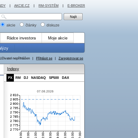
NDY
|
AKCIE.CZ
|
RM-SYSTÉM
|
E-BROKER
akcie
články
diskuze
Rádce investora
Moje akcie
alýzy
Uživatel nepřihlášen
|
Přihlásit se
|
Zaregistrovat se
Indexy
PX
RM
DJ
NASDAQ
SP500
DAX
07.08.2026