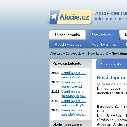
AKCIE ONLIN
informace pro 
Úvodní stránka
Zpravodajství
K
Všechny zprávy
Novinky z trhů
Akcie.cz
»
Zpravodajství
»
Novinky z trhů
»
Nová dopo
Právě diskutujete
Zpravodajství
20:09
Denní report -...:
Nová doporuč
paiza.io/projec...
20:09
Denní report -...:
14.04.2011 13:0
notes.io/e6rL7
Nomura zvyšuje c
21:13
Denní report -...:
doporučení zůstává 
paiza.io/projec...
21:12
Denní report -...:
notes.io/e6qyW
Berenberg Bank za
20:15
Denní report -...:
EUR.
paiza.io/projec...
NordLB zvyšuje cí
zůstává na „kupovat
Škola investování
Goldman Sachs sn