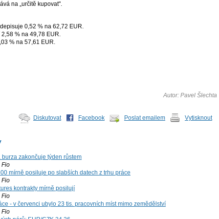
vá na „určitě kupovat".
depisuje 0,52 % na 62,72 EUR.
cí 2,58 % na 49,78 EUR.
,03 % na 57,61 EUR.
Autor: Pavel Šlechta
Diskutovat
Facebook
Poslat emailem
Vytisknout
y
á burza zakončuje týden růstem
Fio
00 mírně posiluje po slabších datech z trhu práce
Fio
ures kontrakty mírně posilují
Fio
ce - v červenci ubylo 23 tis. pracovních míst mimo zemědělství
Fio