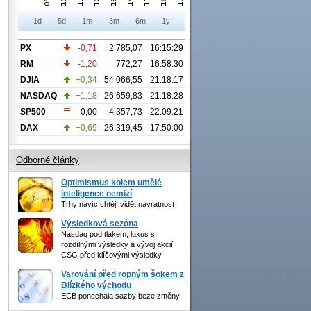
1d
5d
1m
3m
6m
1y
PX
-0,71
2 785,07
16:15:29
RM
-1,20
772,27
16:58:30
DJIA
+0,34
54 066,55
21:18:17
NASDAQ
+1,18
26 659,83
21:18:28
SP500
0,00
4 357,73
22.09.21
DAX
+0,69
26 319,45
17:50:00
Odborné články
Optimismus kolem umělé
inteligence nemizí
Trhy navíc chtějí vidět návratnost
Výsledková sezóna
Nasdaq pod tlakem, luxus s
rozdílnými výsledky a vývoj akcií
CSG před klíčovými výsledky
Varování před ropným šokem z
Blízkého východu
ECB ponechala sazby beze změny