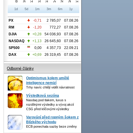
1d
5d
1m
3m
6m
1y
PX
-0,71
2 785,07
07.08.26
RM
-1,20
772,27
07.08.26
DJIA
+0,28
54 036,93
07.08.26
NASDAQ
+1,13
26 645,60
07.08.26
SP500
0,00
4 357,73
22.09.21
DAX
+0,69
26 319,45
07.08.26
Odborné články
Optimismus kolem umělé
inteligence nemizí
Trhy navíc chtějí vidět návratnost
Výsledková sezóna
Nasdaq pod tlakem, luxus s
rozdílnými výsledky a vývoj akcií
CSG před klíčovými výsledky
Varování před ropným šokem z
Blízkého východu
ECB ponechala sazby beze změny