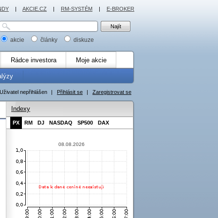
NDY
|
AKCIE.CZ
|
RM-SYSTÉM
|
E-BROKER
akcie
články
diskuze
Rádce investora
Moje akcie
alýzy
Uživatel nepřihlášen
|
Přihlásit se
|
Zaregistrovat se
Indexy
PX
RM
DJ
NASDAQ
SP500
DAX
08.08.2026