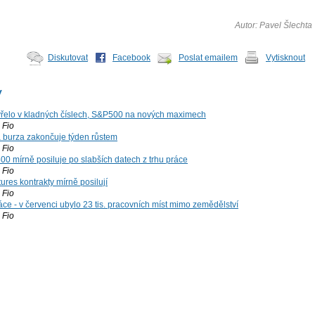
Autor: Pavel Šlechta
Diskutovat
Facebook
Poslat emailem
Vytisknout
y
řelo v kladných číslech, S&P500 na nových maximech
Fio
á burza zakončuje týden růstem
Fio
00 mírně posiluje po slabších datech z trhu práce
Fio
ures kontrakty mírně posilují
Fio
ce - v červenci ubylo 23 tis. pracovních míst mimo zemědělství
Fio