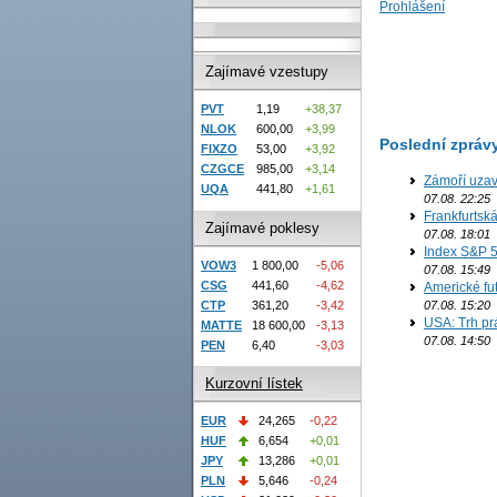
Prohlášení
Zajímavé vzestupy
PVT
1,19
+38,37
NLOK
600,00
+3,99
Poslední zpráv
FIXZO
53,00
+3,92
CZGCE
985,00
+3,14
Zámoří uzav
UQA
441,80
+1,61
07.08. 22:25
Frankfurtsk
Zajímavé poklesy
07.08. 18:01
Index S&P 5
VOW3
1 800,00
-5,06
07.08. 15:49
CSG
441,60
-4,62
Americké fut
07.08. 15:20
CTP
361,20
-3,42
USA: Trh prá
MATTE
18 600,00
-3,13
07.08. 14:50
PEN
6,40
-3,03
Kurzovní lístek
EUR
24,265
-0,22
HUF
6,654
+0,01
JPY
13,286
+0,01
PLN
5,646
-0,24