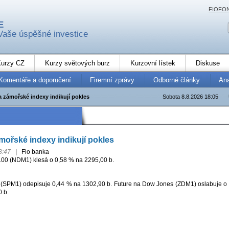
FIOFO
E
Vaše úspěšné investice
urzy CZ
Kurzy světových burz
Kurzovní lístek
Diskuse
Komentáře a doporučení
Firemní zprávy
Odborné články
An
a zámořské indexy indikují pokles
Sobota 8.8.2026 18:05
mořské indexy indikují pokles
8:47
|
Fio banka
00 (NDM1) klesá o 0,58 % na 2295,00 b.
 (SPM1) odepisuje 0,44 % na 1302,90 b. Future na Dow Jones (ZDM1) oslabuje o
 b.