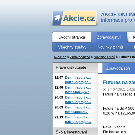
AKCIE ONLIN
informace pro 
Úvodní stránka
Zpravodajství
K
Všechny zprávy
Novinky z trhů
Akcie.cz
»
Zpravodajství
»
Novinky z trhů
»
Futures n
Právě diskutujete
Zpravodajství
12:47
Denní report -...:
Futures na zá
paiza.io/projec...
12:46
Denní report -...:
14.04.2011 14:3
notes.io/e6yWX
Future na Nasdaq 1
20:09
Denní report -...:
paiza.io/projec...
20:09
Denní report -...:
Future na S&P 500
notes.io/e6rL7
0,28 % na 12165,00
21:13
Denní report -...:
paiza.io/projec...
Pavel Šlechta
Fio banka, a.s.
Škola investování