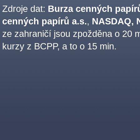
Zdroje dat:
Burza cenných papírů
cenných papírů a.s.
,
NASDAQ, N
ze zahraničí jsou zpožděna o 20 m
kurzy z BCPP, a to o 15 min.