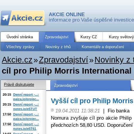
AKCIE ONLINE
informace pro Vaše úspěšné investice
Úvodní stránka
Zpravodajství
Kurzy CZ
Kurzy světový
Všechny zprávy
Novinky z trhů
Komentáře a doporučení
Akcie.cz
»
Zpravodajství
»
Novinky z 
cíl pro Philip Morris International
Právě diskutujete
Zpravodajství
20:15
Denní report -...:
Vyšší cíl pro Philip Morris
paiza.io/projec...
20:15
Denní report -...:
notes.io/e5TUT
19.04.2011 11:38:21
|
Fio banka
17:50
Denní report -...:
Nomura zvyšuje cíl pro akcie Philip
paiza.io/projec...
předchozích 58,80 USD. Doporučení 
17:50
Denní report -...:
notes.io/e5T61
14:03
Denní report -...: