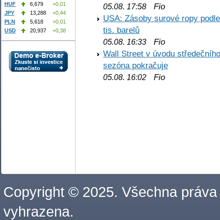
HUF
6,679
+0,01
Fio
05.08. 17:58
JPY
13,288
+0,44
USA: Zásoby surové ropy podle 
PLN
5,618
+0,01
tis. barelů
USD
20,937
+0,38
Fio
05.08. 16:33
Wall Street v úvodu středečníh
sezóna pokračuje
Fio
05.08. 16:02
Copyright © 2025. Všechna práva
vyhrazena.