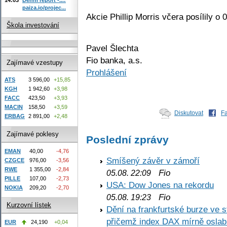
paiza.io/projec...
Akcie Phillip Morris včera posílily o
Škola investování
Pavel Šlechta
Fio banka, a.s.
Zajímavé vzestupy
Prohlášení
ATS
3 596,00
+15,85
KGH
1 942,60
+3,98
FACC
423,50
+3,93
MACIN
158,50
+3,59
Diskutovat
F
ERBAG
2 891,00
+2,48
Zajímavé poklesy
Poslední zprávy
EMAN
40,00
-4,76
Smíšený závěr v zámoří
CZGCE
976,00
-3,56
RWE
1 355,00
-2,84
Fio
05.08. 22:09
PILLE
107,00
-2,73
USA: Dow Jones na rekordu
NOKIA
209,20
-2,70
Fio
05.08. 19:23
Kurzovní lístek
Dění na frankfurtské burze ve s
přičemž index DAX mírně oslabi
EUR
24,190
+0,04