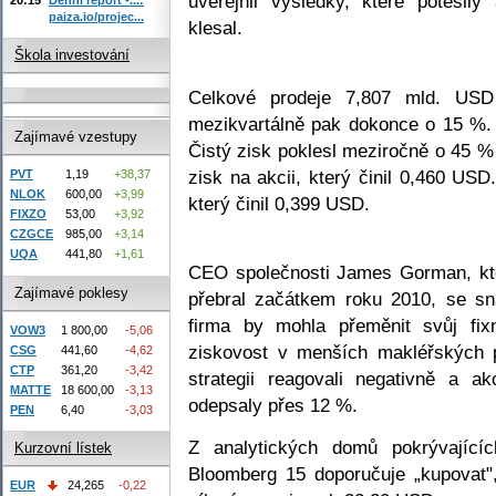
uveřejnil výsledky, které potěšily
paiza.io/projec...
klesal.
Škola investování
Celkové prodeje 7,807 mld. USD
mezikvartálně pak dokonce o 15 %. A
Zajímavé vzestupy
Čistý zisk poklesl meziročně o 45 %
zisk na akcii, který činil 0,460 USD
PVT
1,19
+38,37
NLOK
600,00
+3,99
který činil 0,399 USD.
FIXZO
53,00
+3,92
CZGCE
985,00
+3,14
UQA
441,80
+1,61
CEO společnosti James Gorman, kt
Zajímavé poklesy
přebral začátkem roku 2010, se sn
firma by mohla přeměnit svůj fix
VOW3
1 800,00
-5,06
ziskovost v menších makléřských 
CSG
441,60
-4,62
CTP
361,20
-3,42
strategii reagovali negativně a a
MATTE
18 600,00
-3,13
odepsaly přes 12 %.
PEN
6,40
-3,03
Z analytických domů pokrývajícíc
Kurzovní lístek
Bloomberg 15 doporučuje „kupovat",
EUR
24,265
-0,22