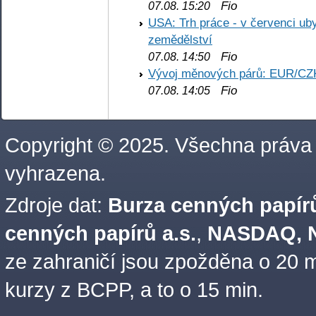
Fio
07.08. 15:20
USA: Trh práce - v červenci ub
zemědělství
Fio
07.08. 14:50
Vývoj měnových párů: EUR/CZ
Fio
07.08. 14:05
Copyright © 2025. Všechna práva
vyhrazena.
Zdroje dat:
Burza cenných papírů
cenných papírů a.s.
,
NASDAQ, N
ze zahraničí jsou zpožděna o 20 m
kurzy z BCPP, a to o 15 min.