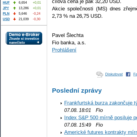
cílová cena je pak 32,20 USD.
HUF
6,654
+0,01
Akcie společnosti (MS) dnes zřejm
JPY
13,286
+0,01
PLN
5,646
-0,24
2,73 % na 26,75 USD.
USD
21,039
-0,30
Pavel Šlechta
Fio banka, a.s.
Prohlášení
Diskutovat
F
Poslední zprávy
Frankfurtská burza zakončuje 
Fio
07.08. 18:01
Index S&P 500 mírně posiluje p
Fio
07.08. 15:49
Americké futures kontrakty mírn