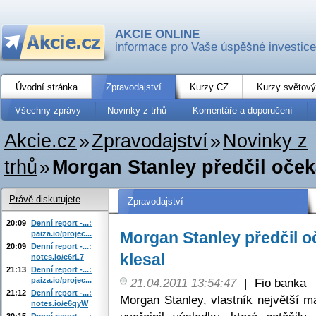
AKCIE ONLINE
informace pro Vaše úspěšné investice
Úvodní stránka
Zpravodajství
Kurzy CZ
Kurzy světový
Všechny zprávy
Novinky z trhů
Komentáře a doporučení
Akcie.cz
»
Zpravodajství
»
Novinky z
trhů
»
Morgan Stanley předčil očeká
Právě diskutujete
Zpravodajství
20:09
Denní report -...:
Morgan Stanley předčil o
paiza.io/projec...
20:09
Denní report -...:
klesal
notes.io/e6rL7
21:13
Denní report -...:
paiza.io/projec...
21.04.2011 13:54:47
|
Fio banka
21:12
Denní report -...:
Morgan Stanley, vlastník největší m
notes.io/e6qyW
20:15
Denní report -...: