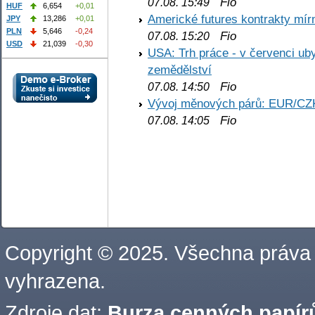
Fio
07.08. 15:49
HUF
6,654
+0,01
Americké futures kontrakty mírn
JPY
13,286
+0,01
PLN
5,646
-0,24
Fio
07.08. 15:20
USD
21,039
-0,30
USA: Trh práce - v červenci ub
zemědělství
Fio
07.08. 14:50
Vývoj měnových párů: EUR/CZ
Fio
07.08. 14:05
Copyright © 2025. Všechna práva
vyhrazena.
Zdroje dat:
Burza cenných papírů