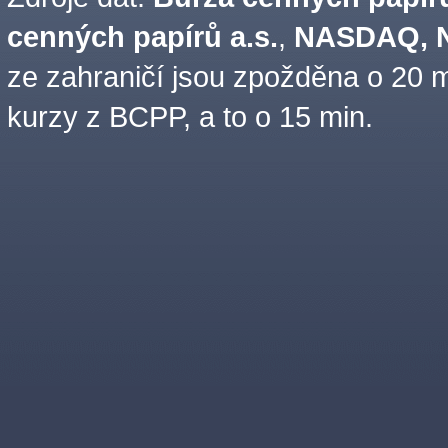
cenných papírů a.s.
,
NASDAQ, N
ze zahraničí jsou zpožděna o 20 m
kurzy z BCPP, a to o 15 min.