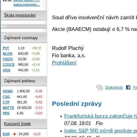
paiza.io/projec...
Škola investování
Soud dříve insolvenční návrh zamítl
Akcie (BAAECM) oslabují o 6,7 % na
Zajímavé vzestupy
Rudolf Plachý
PVT
1,19
+38,37
NLOK
600,00
+3,99
Fio banka, a.s.
FIXZO
53,00
+3,92
Prohlášení
CZGCE
985,00
+3,14
UQA
441,80
+1,61
Zajímavé poklesy
Diskutovat
F
VOW3
1 800,00
-5,06
CSG
441,60
-4,62
Poslední zprávy
CTP
361,20
-3,42
MATTE
18 600,00
-3,13
PEN
6,40
-3,03
Frankfurtská burza zakončuje 
Fio
07.08. 18:01
Kurzovní lístek
Index S&P 500 mírně posiluje p
EUR
24,265
-0,22