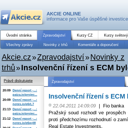
AKCIE ONLINE
informace pro Vaše úspěšné investice
Úvodní stránka
Zpravodajství
Kurzy CZ
Kurzy světový
Všechny zprávy
Novinky z trhů
Komentáře a doporučení
Akcie.cz
»
Zpravodajství
»
Novinky z
trhů
»
Insolvenční řízení s ECM b
Právě diskutujete
Zpravodajství
20:09
Denní report -...:
Insolvenční řízení s ECM
paiza.io/projec...
20:09
Denní report -...:
notes.io/e6rL7
22.04.2011 14:09:09
|
Fio banka
21:13
Denní report -...:
Pražský soud rozhodl ve prospěch Č
paiza.io/projec...
proti předchozímu rozhodnutí o zam
21:12
Denní report -...:
notes.io/e6qyW
Real Estate Investments.
20:15
Denní report -...: