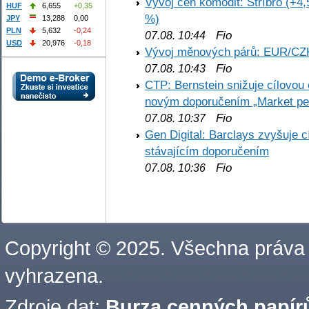
Vývoj cen komodit: Stříbro (+4,
HUF
6,655
+0,35
%)
JPY
13,288
0,00
PLN
5,632
-0,24
Fio
07.08. 10:44
USD
20,976
-0,18
Vývoj měnových párů: EUR/CZ
Fio
07.08. 10:43
CTP: Bernstein snižuje cílovo
novým doporučením „Market pe
Fio
07.08. 10:37
Gen Digital: Barclays zvyšuje
stávajícím doporučením
Fio
07.08. 10:36
Copyright © 2025. Všechna práva
vyhrazena.
Zdroje dat:
Burza cenných papírů