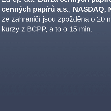
cenných papírů a.s.
,
NASDAQ, N
ze zahraničí jsou zpožděna o 20 m
kurzy z BCPP, a to o 15 min.