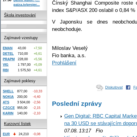
Čínský Shanghai Composite roste 
paiza.io/projec...
index S&P/ASX 200 oslabil o 0,84 % 
Škola investování
V Japonsku se dnes neobchodu
neobchoduje.
Zajímavé vzestupy
Miloslav Veselý
EMAN
43,00
+7,50
DETEL
710,00
+6,61
Fio banka, a.s.
PRAPM
228,00
+5,56
Prohlášení
VIG
1 797,00
+5,09
RBI
1 575,50
+4,61
Zajímavé poklesy
Diskutovat
F
SHELL
877,00
-10,33
NOKIA
200,00
-4,40
Poslední zprávy
ATS
3 504,00
-2,56
CZGCE
955,00
-2,15
KARIN
140,00
-2,10
Gen Digital: RBC Capital Marke
na 30 USD se stávajícím dopo
Kurzovní lístek
Fio
07.08. 13:17
EUR
24,210
-0,08