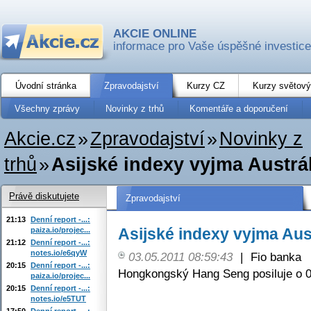
AKCIE ONLINE
informace pro Vaše úspěšné investice
Úvodní stránka
Zpravodajství
Kurzy CZ
Kurzy světový
Všechny zprávy
Novinky z trhů
Komentáře a doporučení
Akcie.cz
»
Zpravodajství
»
Novinky z
trhů
»
Asijské indexy vyjma Austrál
Právě diskutujete
Zpravodajství
21:13
Denní report -...:
Asijské indexy vyjma Aust
paiza.io/projec...
21:12
Denní report -...:
notes.io/e6qyW
03.05.2011 08:59:43
|
Fio banka
20:15
Denní report -...:
Hongkongský Hang Seng posiluje o 0
paiza.io/projec...
20:15
Denní report -...:
notes.io/e5TUT
17:50
Denní report -...: