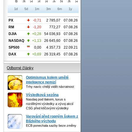
1d
5d
1m
3m
6m
1y
PX
-0,71
2 785,07
07.08.26
RM
-1,20
772,27
07.08.26
DJIA
+0,28
54 036,93
07.08.26
NASDAQ
+1,13
26 645,60
07.08.26
SP500
0,00
4 357,73
22.09.21
DAX
+0,69
26 319,45
07.08.26
Odborné články
Optimismus kolem umělé
inteligence nemizí
Trhy navíc chtějí vidět návratnost
Výsledková sezóna
Nasdaq pod tlakem, luxus s
rozdílnými výsledky a vývoj akcií
CSG před klíčovými výsledky
Varování před ropným šokem z
Blízkého východu
ECB ponechala sazby beze změny