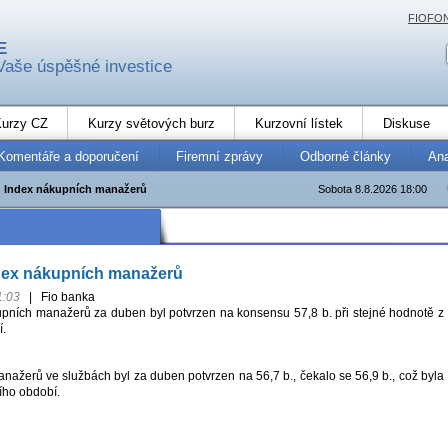
FIOFO
E
Vaše úspěšné investice
urzy CZ
Kurzy světových burz
Kurzovní lístek
Diskuse
Komentáře a doporučení
Firemní zprávy
Odborné články
An
 Index nákupních manažerů
Sobota 8.8.2026 18:00
dex nákupních manažerů
1:03
|
Fio banka
pních manažerů za duben byl potvrzen na konsensu 57,8 b. při stejné hodnotě z
í.
nažerů ve službách byl za duben potvrzen na 56,7 b., čekalo se 56,9 b., což byla
ího období.