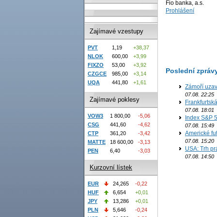
Fio banka, a.s.
Prohlášení
Zajímavé vzestupy
PVT
1,19
+38,37
NLOK
600,00
+3,99
FIXZO
53,00
+3,92
Poslední zpráv
CZGCE
985,00
+3,14
UQA
441,80
+1,61
Zámoří uzav
07.08. 22:25
Zajímavé poklesy
Frankfurtsk
07.08. 18:01
VOW3
1 800,00
-5,06
Index S&P 5
CSG
441,60
-4,62
07.08. 15:49
Americké fut
CTP
361,20
-3,42
07.08. 15:20
MATTE
18 600,00
-3,13
USA: Trh prá
PEN
6,40
-3,03
07.08. 14:50
Kurzovní lístek
EUR
24,265
-0,22
HUF
6,654
+0,01
JPY
13,286
+0,01
PLN
5,646
-0,24