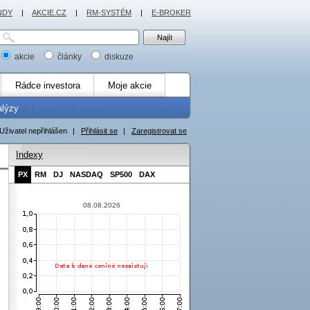
NDY
|
AKCIE.CZ
|
RM-SYSTÉM
|
E-BROKER
akcie
články
diskuze
Rádce investora
Moje akcie
alýzy
Uživatel nepřihlášen
|
Přihlásit se
|
Zaregistrovat se
Indexy
PX
RM
DJ
NASDAQ
SP500
DAX
08.08.2026