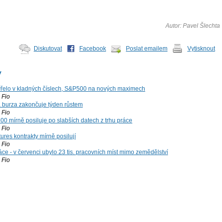
Autor: Pavel Šlechta
Diskutovat
Facebook
Poslat emailem
Vytisknout
y
řelo v kladných číslech, S&P500 na nových maximech
Fio
á burza zakončuje týden růstem
Fio
00 mírně posiluje po slabších datech z trhu práce
Fio
ures kontrakty mírně posilují
Fio
ce - v červenci ubylo 23 tis. pracovních míst mimo zemědělství
Fio