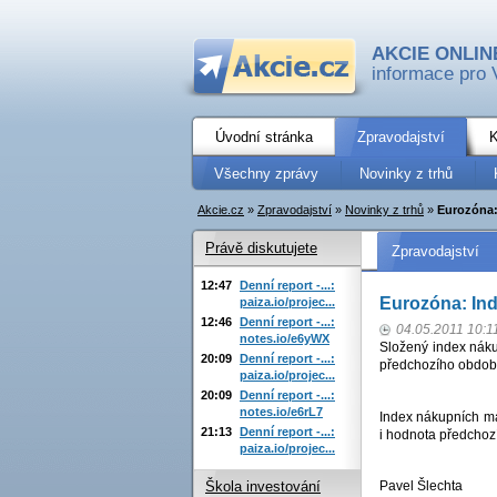
AKCIE ONLIN
informace pro 
Úvodní stránka
Zpravodajství
K
Všechny zprávy
Novinky z trhů
Akcie.cz
»
Zpravodajství
»
Novinky z trhů
»
Eurozóna:
Právě diskutujete
Zpravodajství
12:47
Denní report -...:
Eurozóna: In
paiza.io/projec...
12:46
Denní report -...:
04.05.2011 10:1
notes.io/e6yWX
Složený index náku
20:09
Denní report -...:
předchozího obdob
paiza.io/projec...
20:09
Denní report -...:
notes.io/e6rL7
Index nákupních ma
21:13
Denní report -...:
i hodnota předchoz
paiza.io/projec...
Pavel Šlechta
Škola investování