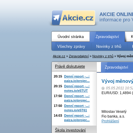
AKCIE ONLIN
informace pro 
Úvodní stránka
Zpravodajství
K
Všechny zprávy
Novinky z trhů
Akcie.cz
»
Zpravodajství
»
Novinky z trhů
»
Vývoj měn
Právě diskutujete
Zpravodajství
20:15
Denní report -...:
Vývoj měnový
paiza.io/projec...
20:15
Denní report -...:
05.05.2011 10:5
notes.io/e5TUT
EUR/USD: 1,4894 (+
17:50
Denní report -...:
paiza.io/projec...
17:50
Denní report -...:
notes.io/e5T61
Miloslav Veselý
14:03
Denní report -...:
Fio banka, a.s.
paiza.io/projec...
Prohlášení
Škola investování