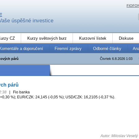
FIOFO
E
Vaše úspěšné investice
urzy CZ
Kurzy světových burz
Kurzovní lístek
Diskuse
Komentáře a doporučení
Firemní zprávy
Odborné články
An
ových párů
Čtvrtek 6.8.2026 1:03
ch párů
2:38
|
Fio banka
0,30 %); EUR/CZK: 24,145 (-0,05 %); USD/CZK: 16,2105 (-0,37 %).
Autor: Miloslav Veselý