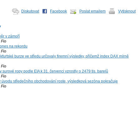
Diskutovat
Facebook
Poslat emailem
Vytisknout
y
ěr v zámoří
Fio
ones na rekordu
Fio
kfurtské burze ve středu určovaly firemní výsledky, přičemž index DAX mírně
Fio
surové ropy podle EIA k 31. červenci vzrostly o 2479 tis. barelů
Fio
 v úvodu středečního obchodování roste, výsledková sezóna pokračuje
Fio