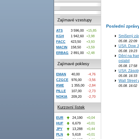
Zajímavé vzestupy
Poslední zpráv
ATS
3 596,00
+15,85
Smíšený záv
KGH
1 942,60
+3,98
05.08. 22:09
FACC
423,50
+3,93
USA: Dow J
MACIN
158,50
+3,59
05.08. 19:23
ERBAG
2 891,00
+2,48
Dění na fran
oslabil
Zajímavé poklesy
05.08. 17:58
USA: Zásoby 
EMAN
40,00
-4,76
05.08. 16:33
CZGCE
976,00
-3,56
Wall Street
RWE
1 355,00
-2,84
05.08. 16:02
PILLE
107,00
-2,73
NOKIA
209,20
-2,70
Kurzovní lístek
EUR
24,190
+0,04
HUF
6,679
+0,01
JPY
13,288
+0,44
PLN
5,618
+0,01