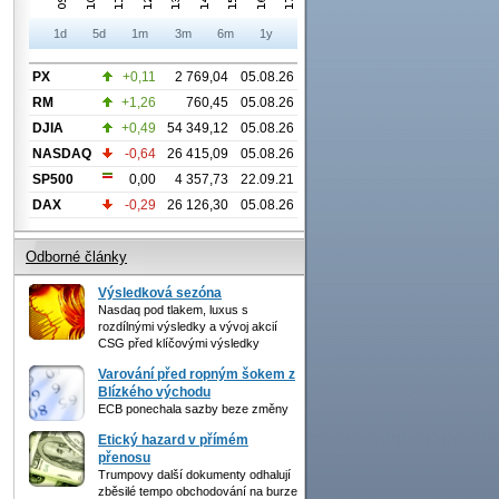
1d
5d
1m
3m
6m
1y
PX
+0,11
2 769,04
05.08.26
RM
+1,26
760,45
05.08.26
DJIA
+0,49
54 349,12
05.08.26
NASDAQ
-0,64
26 415,09
05.08.26
SP500
0,00
4 357,73
22.09.21
DAX
-0,29
26 126,30
05.08.26
Odborné články
Výsledková sezóna
Nasdaq pod tlakem, luxus s
rozdílnými výsledky a vývoj akcií
CSG před klíčovými výsledky
Varování před ropným šokem z
Blízkého východu
ECB ponechala sazby beze změny
Etický hazard v přímém
přenosu
Trumpovy další dokumenty odhalují
zběsilé tempo obchodování na burze