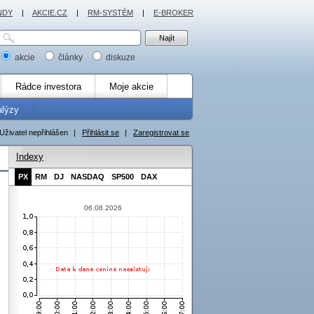
NDY
|
AKCIE.CZ
|
RM-SYSTÉM
|
E-BROKER
akcie
články
diskuze
Rádce investora
Moje akcie
alýzy
Uživatel nepřihlášen
|
Přihlásit se
|
Zaregistrovat se
Indexy
PX
RM
DJ
NASDAQ
SP500
DAX
06.08.2026