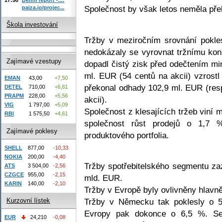
Společnost by však letos neměla pře
paiza.io/projec...
Škola investování
Tržby v meziročním srovnání pokl
nedokázaly se vyrovnat tržnímu ko
Zajímavé vzestupy
dopadl čistý zisk před odečtením m
ml. EUR (54 centů na akcii) vzrost
EMAN
43,00
+7,50
překonal odhady 102,9 ml. EUR (res
DETEL
710,00
+6,61
PRAPM
228,00
+5,56
akcii).
VIG
1 797,00
+5,09
Společnost z klesajících tržeb viní 
RBI
1 575,50
+4,61
společnost růst prodejů o 1,7 
Zajímavé poklesy
produktového portfolia.
SHELL
877,00
-10,33
NOKIA
200,00
-4,40
Tržby spotřebitelského segmentu z
ATS
3 504,00
-2,56
CZGCE
955,00
-2,15
mld. EUR.
KARIN
140,00
-2,10
Tržby v Evropě byly ovlivněny hlav
Tržby v Německu tak poklesly o 5
Kurzovní lístek
Evropy pak dokonce o 6,5 %. Se
EUR
24,210
-0,08