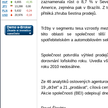
zaznamenala růst o 8,7 % v Seve
HUF
6,655
+0,35
JPY
13,288
0,00
Americe, zejména pak v Brazílii. Z 
PLN
5,632
-0,24
přitéká zhruba šestina prodejů.
USD
20,976
-0,18
Tržby v segmentu tesa vzrostly me
této oblasti se společnost těš
spotřebitelském a automobilovém sek
Společnost potvrdila výhled prode
dorovnání loňského roku. Uvedla v
roku 2010 nedosáhne.
Ze 46 analytiků oslovených agenturo
19 „držet" a 21 „prodávat", cílová c
Akcie společnosti (BEI) odepisují d