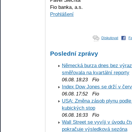
Pavel Šlechta
Fio banka, a.s.
Prohlášení
Diskutovat
F
Poslední zprávy
Německá burza dnes bez výrazn
směřovala na kvartální reporty
Fio
06.08. 18:23
Index Dow Jones se drží v čer
Fio
06.08. 17:52
USA: Změna zásob plynu podle E
kubických stop
Fio
06.08. 16:33
Wall Street se vyvíji v úvodu 
pokračuje výsledková sezóna