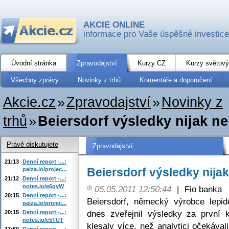
AKCIE ONLINE
informace pro Vaše úspěšné investice
Úvodní stránka
Zpravodajství
Kurzy CZ
Kurzy světový
Všechny zprávy
Novinky z trhů
Komentáře a doporučení
Akcie.cz
»
Zpravodajství
»
Novinky z
trhů
»
Beiersdorf výsledky nijak n
Právě diskutujete
Zpravodajství
21:13
Denní report -...:
Beiersdorf výsledky nija
paiza.io/projec...
21:12
Denní report -...:
notes.io/e6qyW
05.05.2011 12:50:44
|
Fio banka
20:15
Denní report -...:
Beiersdorf, německý výrobce lepi
paiza.io/projec...
dnes zveřejnil výsledky za první k
20:15
Denní report -...:
notes.io/e5TUT
klesaly více, než analytici očekáva
17:50
Denní report -...: