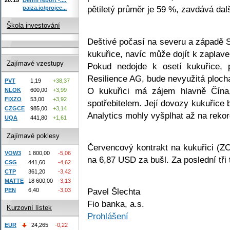
pětiletý průměr je 59 %, zavdává dalš
paiza.io/projec...
Škola investování
Deštivé počasí na severu a západě S
kukuřice, navíc může dojít k zaplave
Zajímavé vzestupy
Pokud nedojde k osetí kukuřice,
Resilience AG, bude nevyužitá plocha
PVT
1,19
+38,37
O kukuřici má zájem hlavně Čína,
NLOK
600,00
+3,99
FIXZO
53,00
+3,92
spotřebitelem. Její dovozy kukuřice 
CZGCE
985,00
+3,14
Analytics mohly vyšplhat až na rekor
UQA
441,80
+1,61
Zajímavé poklesy
Červencový kontrakt na kukuřici (
VOW3
1 800,00
-5,06
na 6,87 USD za bušl. Za poslední tři
CSG
441,60
-4,62
CTP
361,20
-3,42
MATTE
18 600,00
-3,13
Pavel Šlechta
PEN
6,40
-3,03
Fio banka, a.s.
Kurzovní lístek
Prohlášení
EUR
24,265
-0,22