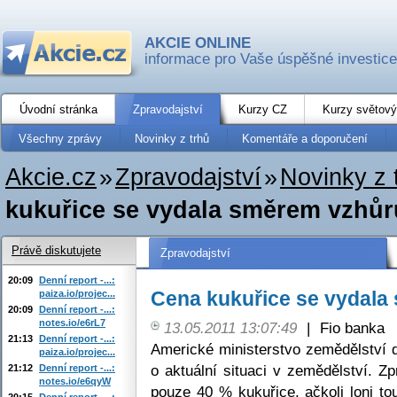
AKCIE ONLINE
informace pro Vaše úspěšné investice
Úvodní stránka
Zpravodajství
Kurzy CZ
Kurzy světový
Všechny zprávy
Novinky z trhů
Komentáře a doporučení
Akcie.cz
»
Zpravodajství
»
Novinky z 
kukuřice se vydala směrem vzhůr
Právě diskutujete
Zpravodajství
20:09
Denní report -...:
Cena kukuřice se vydala
paiza.io/projec...
20:09
Denní report -...:
notes.io/e6rL7
13.05.2011 13:07:49
|
Fio banka
21:13
Denní report -...:
Americké ministerstvo zemědělství 
paiza.io/projec...
o aktuální situaci v zemědělství. Z
21:12
Denní report -...:
notes.io/e6qyW
pouze 40 % kukuřice, ačkoli loni t
20:15
Denní report -...: