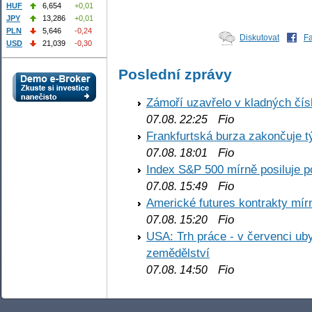
HUF
6,654
+0,01
JPY
13,286
+0,01
PLN
5,646
-0,24
Diskutovat
F
USD
21,039
-0,30
Poslední zprávy
Zámoří uzavřelo v kladných č
Fio
07.08. 22:25
Frankfurtská burza zakončuje 
Fio
07.08. 18:01
Index S&P 500 mírně posiluje p
Fio
07.08. 15:49
Americké futures kontrakty mírn
Fio
07.08. 15:20
USA: Trh práce - v červenci ub
zemědělství
Fio
07.08. 14:50