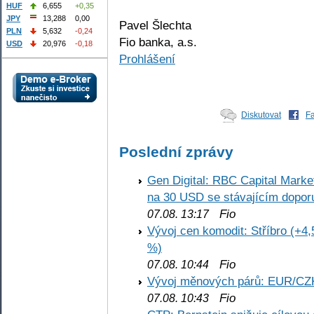
HUF
6,655
+0,35
JPY
13,288
0,00
Pavel Šlechta
PLN
5,632
-0,24
Fio banka, a.s.
USD
20,976
-0,18
Prohlášení
Diskutovat
F
Poslední zprávy
Gen Digital: RBC Capital Marke
na 30 USD se stávajícím dopo
Fio
07.08. 13:17
Vývoj cen komodit: Stříbro (+4,
%)
Fio
07.08. 10:44
Vývoj měnových párů: EUR/CZ
Fio
07.08. 10:43