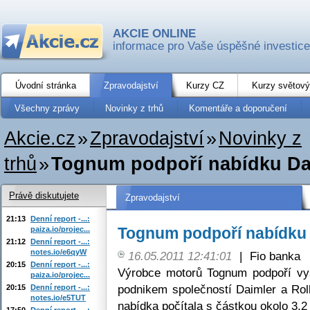
AKCIE ONLINE
informace pro Vaše úspěšné investice
Úvodní stránka
Zpravodajství
Kurzy CZ
Kurzy světový
Všechny zprávy
Novinky z trhů
Komentáře a doporučení
Akcie.cz
»
Zpravodajství
»
Novinky z
trhů
»
Tognum podpoří nabídku Da
Právě diskutujete
Zpravodajství
21:13
Denní report -...:
Tognum podpoří nabídku 
paiza.io/projec...
21:12
Denní report -...:
notes.io/e6qyW
16.05.2011 12:41:01
|
Fio banka
20:15
Denní report -...:
Výrobce motorů Tognum podpoří vy
paiza.io/projec...
podnikem společností Daimler a Ro
20:15
Denní report -...:
notes.io/e5TUT
nabídka počítala s částkou okolo 3,
17:50
Denní report -...: