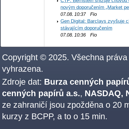
CTP: Bernstein snižuje cílovo
novým doporučením „Market pe
Fio
07.08. 10:37
Gen Digital: Barclays zvyšuje
stávajícím doporučením
Fio
07.08. 10:36
Copyright © 2025. Všechna práva
vyhrazena.
Zdroje dat:
Burza cenných papírů
cenných papírů a.s.
,
NASDAQ, N
ze zahraničí jsou zpožděna o 20 m
kurzy z BCPP, a to o 15 min.