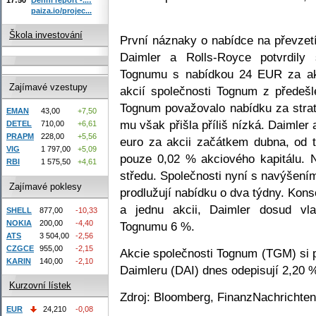
paiza.io/projec...
Škola investování
První náznaky o nabídce na převzetí
Daimler a Rolls-Royce potvrdily
Tognumu s nabídkou 24 EUR za akc
Zajímavé vzestupy
akcií společnosti Tognum z předeš
Tognum považovalo nabídku za stra
EMAN
43,00
+7,50
mu však přišla příliš nízká. Daimler
DETEL
710,00
+6,61
PRAPM
228,00
+5,56
euro za akcii začátkem dubna, od t
VIG
1 797,00
+5,09
pouze 0,02 % akciového kapitálu. 
RBI
1 575,50
+4,61
středu. Společnosti nyní s navýšen
Zajímavé poklesy
prodlužují nabídku o dva týdny. Ko
a jednu akcii, Daimler dosud vl
SHELL
877,00
-10,33
NOKIA
200,00
-4,40
Tognumu 6 %.
ATS
3 504,00
-2,56
CZGCE
955,00
-2,15
Akcie společnosti Tognum (TGM) si p
KARIN
140,00
-2,10
Daimleru (DAI) dnes odepisují 2,20 
Kurzovní lístek
Zdroj: Bloomberg, FinanzNachrichten
EUR
24,210
-0,08