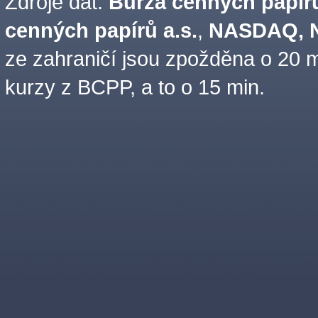
Zdroje dat:
Burza cenných papírů
cenných papírů a.s.
,
NASDAQ, N
ze zahraničí jsou zpožděna o 20 m
kurzy z BCPP, a to o 15 min.