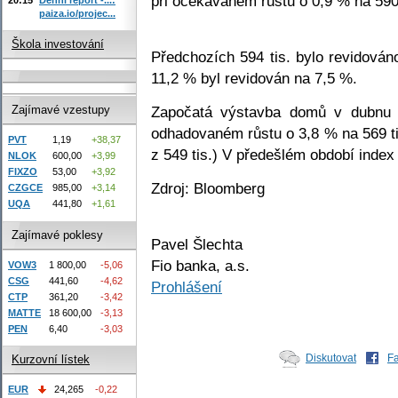
při očekávaném růstu o 0,9 % na 590 
paiza.io/projec...
Škola investování
Předchozích 594 tis. bylo revidován
11,2 % byl revidován na 7,5 %.
Započatá výstavba domů v dubnu p
Zajímavé vzestupy
odhadovaném růstu o 3,8 % na 569 tis
PVT
1,19
+38,37
z 549 tis.) V předešlém období index 
NLOK
600,00
+3,99
FIXZO
53,00
+3,92
Zdroj: Bloomberg
CZGCE
985,00
+3,14
UQA
441,80
+1,61
Zajímavé poklesy
Pavel Šlechta
Fio banka, a.s.
VOW3
1 800,00
-5,06
CSG
441,60
-4,62
Prohlášení
CTP
361,20
-3,42
MATTE
18 600,00
-3,13
PEN
6,40
-3,03
Diskutovat
F
Kurzovní lístek
EUR
24,265
-0,22