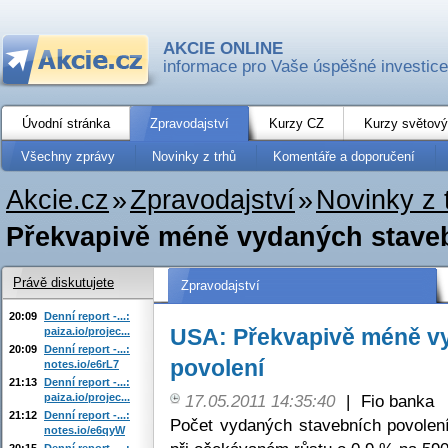
AKCIE ONLINE
informace pro Vaše úspěšné investice
Úvodní stránka
Zpravodajství
Kurzy CZ
Kurzy světový
Všechny zprávy
Novinky z trhů
Komentáře a doporučení
Akcie.cz
»
Zpravodajství
»
Novinky z 
Překvapivě méně vydaných stave
Právě diskutujete
Zpravodajství
20:09
Denní report -...:
USA: Překvapivě méně v
paiza.io/projec...
20:09
Denní report -...:
povolení
notes.io/e6rL7
21:13
Denní report -...:
paiza.io/projec...
17.05.2011 14:35:40
|
Fio banka
21:12
Denní report -...:
Počet vydaných stavebních povolení
notes.io/e6qyW
20:15
Denní report -...: