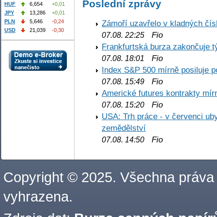
Poslední zprávy
HUF
6,654
+0,01
JPY
13,286
+0,01
PLN
5,646
-0,24
Zámoří uzavřelo v kladných č
USD
21,039
-0,30
Fio
07.08. 22:25
Frankfurtská burza zakončuje 
Fio
07.08. 18:01
Index S&P 500 mírně posiluje p
Fio
07.08. 15:49
Americké futures kontrakty mírn
Fio
07.08. 15:20
USA: Trh práce - v červenci ub
zemědělství
Fio
07.08. 14:50
Copyright © 2025. Všechna práva
vyhrazena.