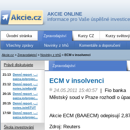
AKCIE ONLINE
informace pro Vaše úspěšné investice
Úvodní stránka
Zpravodajství
Kurzy CZ
Kurzy světový
Všechny zprávy
Novinky z trhů
Komentáře a doporučení
Akcie.cz
»
Zpravodajství
»
Novinky z trhů
»
ECM v insolvenci
Právě diskutujete
Zpravodajství
21:13
Denní report -...:
ECM v insolvenci
paiza.io/projec...
21:12
Denní report -...:
notes.io/e6qyW
24.05.2011 15:40:57
|
Fio banka
20:15
Denní report -...:
Městský soud v Praze rozhodl o úpa
paiza.io/projec...
20:15
Denní report -...:
notes.io/e5TUT
17:50
Denní report -...:
Akcie ECM (BAAECM) odepisují 2,87
paiza.io/projec...
Zdroj: Reuters
Škola investování