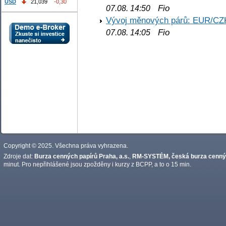
USD
21,039
-0,30
Fio
07.08. 14:50
Vývoj měnových párů: EUR/CZ
Fio
07.08. 14:05
Copyright © 2025. Všechna práva vyhrazena.
Zdroje dat:
Burza cenných papírů Praha, a.s.
,
RM-SYSTÉM, česká burza cennýc
minut. Pro nepřihlášené jsou zpožděny i kurzy z BCPP, a to o 15 min.