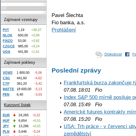
Pavel Šlechta
Zajímavé vzestupy
Fio banka, a.s.
Prohlášení
PVT
1,19
+38,37
NLOK
600,00
+3,99
FIXZO
53,00
+3,92
CZGCE
985,00
+3,14
UQA
441,80
+1,61
Diskutovat
F
Zajímavé poklesy
Poslední zprávy
VOW3
1 800,00
-5,06
CSG
441,60
-4,62
Frankfurtská burza zakončuje 
CTP
361,20
-3,42
Fio
MATTE
18 600,00
-3,13
07.08. 18:01
PEN
6,40
-3,03
Index S&P 500 mírně posiluje p
Fio
07.08. 15:49
Kurzovní lístek
Americké futures kontrakty mírn
EUR
24,265
-0,22
Fio
07.08. 15:20
HUF
6,654
+0,01
USA: Trh práce - v červenci ub
JPY
13,286
+0,01
PLN
5,646
-0,24
zemědělství