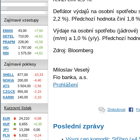
Deflátor výdajů na osobní spotřebu
2,2 %). Předchozí hodnota činí 1,8 %
Zajímavé vzestupy
Výdaje na osobní spotřebu (jádrové)
EMAN
43,00
+7,50
DETEL
710,00
+6,61
(m/m) a 1,0 % (y/y). Předchozí hodno
PRAPM
228,00
+5,56
VIG
1 797,00
+5,09
Zdroj: Bloomberg
RBI
1 575,50
+4,61
Zajímavé poklesy
Miloslav Veselý
SHELL
877,00
-10,33
Fio banka, a.s.
NOKIA
200,00
-4,40
Prohlášení
ATS
3 504,00
-2,56
CZGCE
955,00
-2,15
KARIN
140,00
-2,10
Kurzovní lístek
Diskutovat
F
EUR
24,210
-0,08
HUF
6,655
+0,35
Poslední zprávy
JPY
13,288
0,00
PLN
5,632
-0,24
Vývoj cen komodit: Stříbro (+4,