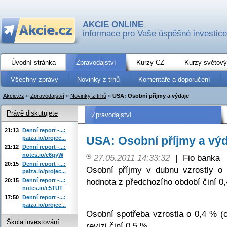
AKCIE ONLINE
informace pro Vaše úspěšné investice
Úvodní stránka
Zpravodajství
Kurzy CZ
Kurzy světový
Všechny zprávy
Novinky z trhů
Komentáře a doporučení
Akcie.cz
»
Zpravodajství
»
Novinky z trhů
»
USA: Osobní příjmy a výdaje
Právě diskutujete
Zpravodajství
21:13
Denní report -...:
USA: Osobní příjmy a vý
paiza.io/projec...
21:12
Denní report -...:
notes.io/e6qyW
27.05.2011 14:33:32
|
Fio banka
20:15
Denní report -...:
Osobní příjmy v dubnu vzrostly o
paiza.io/projec...
hodnota z předchozího období činí 0
20:15
Denní report -...:
notes.io/e5TUT
17:50
Denní report -...:
paiza.io/projec...
Osobní spotřeba vzrostla o 0,4 % (
Škola investování
revizi činí 0,5 %.