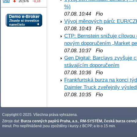
USD
20,976
-0,18
%)
Fio
07.08. 10:44
Vývoj měnových párů: EUR/CZ
Fio
07.08. 10:43
CTP: Bernstein snižuje cílovo
novým doporučením „Market pe
Fio
07.08. 10:37
Gen Digital: Barclays zvyšuje
stávajícím doporučením
Fio
07.08. 10:36
Frankfurtská burza na konci týd
Daimler Truck zveřejnily výsle
Fio
07.08. 10:35
Copyright © 2025. Všechna práva vyhrazena.
Zdroje dat:
Burza cenných papírů Praha, a.s.
,
RM-SYSTÉM, česká burza cennýc
minut. Pro nepřihlášené jsou zpožděny i kurzy z BCPP, a to o 15 min.