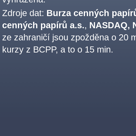
Zdroje dat:
Burza cenných papírů
cenných papírů a.s.
,
NASDAQ, N
ze zahraničí jsou zpožděna o 20 m
kurzy z BCPP, a to o 15 min.