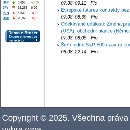
Fio
07.08. 09:11
HUF
6,655
+0,35
JPY
13,288
0,00
Evropské futures kontrakty be
PLN
5,632
-0,24
Fio
07.08. 08:39
USD
20,976
-0,18
Očekávané události: Změna pr
(USA), obchodní biance (Něme
Fio
07.08. 08:05
Širší index S&P 500 uzavírá čt
Fio
06.08. 22:14
Copyright © 2025. Všechna práva
vyhrazena.