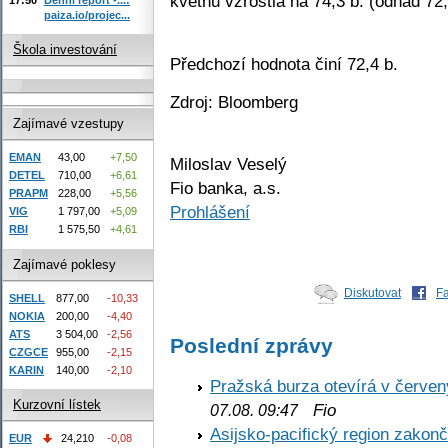
květnu vzrostla na 74,3 b. (odhad 72,
paiza.io/projec...
Škola investování
Předchozí hodnota činí 72,4 b.
Zdroj: Bloomberg
Zajímavé vzestupy
EMAN
43,00
+7,50
Miloslav Veselý
DETEL
710,00
+6,61
Fio banka, a.s.
PRAPM
228,00
+5,56
Prohlášení
VIG
1 797,00
+5,09
RBI
1 575,50
+4,61
Zajímavé poklesy
Diskutovat
F
SHELL
877,00
-10,33
NOKIA
200,00
-4,40
ATS
3 504,00
-2,56
Poslední zprávy
CZGCE
955,00
-2,15
KARIN
140,00
-2,10
Pražská burza otevírá v červen
Kurzovní lístek
Fio
07.08. 09:47
Asijsko-pacifický region zakon
EUR
24,210
-0,08