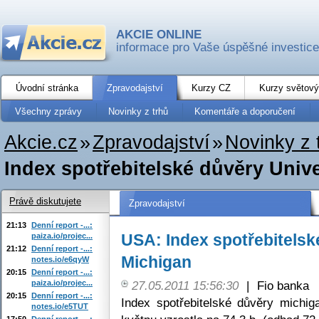
AKCIE ONLINE
informace pro Vaše úspěšné investice
Úvodní stránka
Zpravodajství
Kurzy CZ
Kurzy světový
Všechny zprávy
Novinky z trhů
Komentáře a doporučení
Akcie.cz
»
Zpravodajství
»
Novinky z 
Index spotřebitelské důvěry Univ
Právě diskutujete
Zpravodajství
21:13
Denní report -...:
USA: Index spotřebitelsk
paiza.io/projec...
21:12
Denní report -...:
Michigan
notes.io/e6qyW
20:15
Denní report -...:
paiza.io/projec...
27.05.2011 15:56:30
|
Fio banka
20:15
Denní report -...:
Index spotřebitelské důvěry michig
notes.io/e5TUT
17:50
Denní report -...: