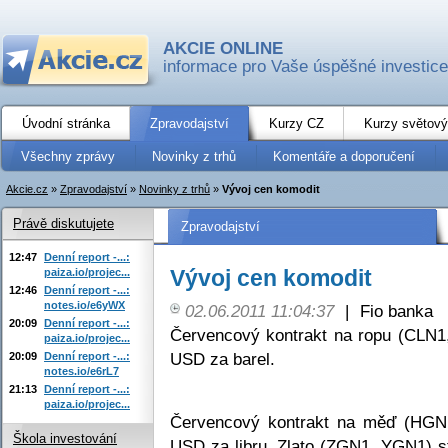
AKCIE ONLINE
informace pro Vaše úspěšné investice
Úvodní stránka
Zpravodajství
Kurzy CZ
Kurzy světový
Všechny zprávy
Novinky z trhů
Komentáře a doporučení
Akcie.cz
»
Zpravodajství
»
Novinky z trhů
»
Vývoj cen komodit
Právě diskutujete
Zpravodajství
12:47
Denní report -...:
Vývoj cen komodit
paiza.io/projec...
12:46
Denní report -...:
notes.io/e6yWX
02.06.2011 11:04:37
|
Fio banka
20:09
Denní report -...:
Červencový kontrakt na ropu (CLN1
paiza.io/projec...
USD za barel.
20:09
Denní report -...:
notes.io/e6rL7
21:13
Denní report -...:
paiza.io/projec...
Červencový kontrakt na měď (HGN1
Škola investování
USD za libru. Zlato (ZGN1, YGN1) s