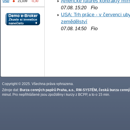
Americké futures kontrakty mírn
USD
21,039
-0,30
Fio
07.08. 15:20
USA: Trh práce - v červenci ub
zemědělství
Fio
07.08. 14:50
Copyright © 2025. Všechna práva vyhrazena.
Zdroje dat:
Burza cenných papírů Praha, a.s.
,
RM-SYSTÉM, česká burza cennýc
minut. Pro nepřihlášené jsou zpožděny i kurzy z BCPP, a to o 15 min.