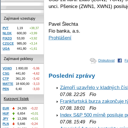
unci. Pšenice (ZWN1, XWN1) posiluj
Zajímavé vzestupy
Pavel Šlechta
PVT
1,19
+38,37
Fio banka, a.s.
NLOK
600,00
+3,99
Prohlášení
FIXZO
53,00
+3,92
CZGCE
985,00
+3,14
UQA
441,80
+1,61
Zajímavé poklesy
Diskutovat
F
VOW3
1 800,00
-5,06
CSG
441,60
-4,62
Poslední zprávy
CTP
361,20
-3,42
MATTE
18 600,00
-3,13
Zámoří uzavřelo v kladných č
PEN
6,40
-3,03
Fio
07.08. 22:25
Kurzovní lístek
Frankfurtská burza zakončuje 
Fio
07.08. 18:01
EUR
24,265
-0,22
HUF
6,654
+0,01
Index S&P 500 mírně posiluje p
JPY
13,286
+0,01
Fio
07.08. 15:49
PLN
5,646
-0,24