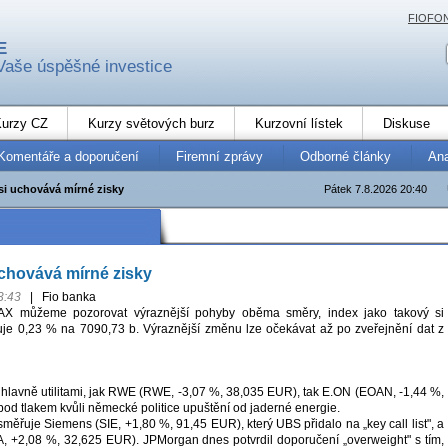
FIOFO
E
Vaše úspěšné investice
urzy CZ
Kurzy světových burz
Kurzovní lístek
Diskuse
Komentáře a doporučení
Firemní zprávy
Odborné články
An
i uchovává mírné zisky
Pátek 7.8.2026 20:40
chovává mírné zisky
3:43
|
Fio banka
AX můžeme pozorovat výraznější pohyby oběma směry, index jako takový si
je 0,23 % na 7090,73 b. Výraznější změnu lze očekávat až po zveřejnění dat z
ů hlavně utilitami, jak RWE (RWE, -3,07 %, 38,035 EUR), tak E.ON (EOAN, -1,44 %,
od tlakem kvůli německé politice upuštění od jaderné energie.
řuje Siemens (SIE, +1,80 %, 91,45 EUR), který UBS přidalo na „key call list", a
 +2,08 %, 32,625 EUR). JPMorgan dnes potvrdil doporučení „overweight" s tím,