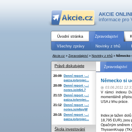
AKCIE ONLIN
informace pro 
Úvodní stránka
Zpravodajství
K
Všechny zprávy
Novinky z trhů
Akcie.cz
»
Zpravodajství
»
Novinky z trhů
»
Německo s
Právě diskutujete
Zpravodajství
20:09
Denní report -...:
Německo si u
paiza.io/projec...
20:09
Denní report -...:
03.06.2011 12:3
notes.io/e6rL7
V rámci indexu D
21:13
Denní report -...:
momentálně připisu
paiza.io/projec...
USA z trhu práce.
21:12
Denní report -...:
notes.io/e6qyW
20:15
Denní report -...:
Index je tažen dol
paiza.io/projec...
18,795 EUR), jsou p
Opačným směrem smě
Škola investování
ThyssenKrupp (TKA,