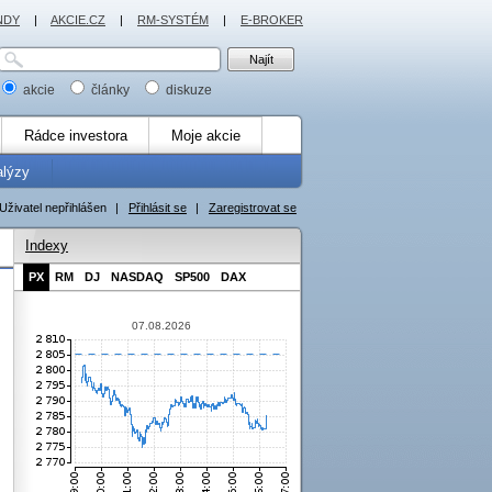
NDY
|
AKCIE.CZ
|
RM-SYSTÉM
|
E-BROKER
akcie
články
diskuze
Rádce investora
Moje akcie
alýzy
Uživatel nepřihlášen
|
Přihlásit se
|
Zaregistrovat se
Indexy
PX
RM
DJ
NASDAQ
SP500
DAX
07.08.2026