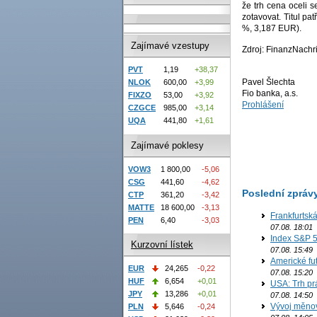
že trh cena oceli 
zotavovat. Titul pa
%, 3,187 EUR).
Zajímavé vzestupy
Zdroj: FinanzNachr
PVT
1,19
+38,37
Pavel Šlechta
NLOK
600,00
+3,99
Fio banka, a.s.
FIXZO
53,00
+3,92
Prohlášení
CZGCE
985,00
+3,14
UQA
441,80
+1,61
Zajímavé poklesy
VOW3
1 800,00
-5,06
CSG
441,60
-4,62
Poslední zpráv
CTP
361,20
-3,42
MATTE
18 600,00
-3,13
Frankfurtsk
PEN
6,40
-3,03
07.08. 18:01
Index S&P 5
Kurzovní lístek
07.08. 15:49
Americké fut
EUR
24,265
-0,22
07.08. 15:20
HUF
6,654
+0,01
USA: Trh prá
JPY
13,286
+0,01
07.08. 14:50
Vývoj měno
PLN
5,646
-0,24