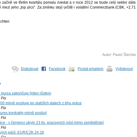
se začně ve třetím kvartálu pomalu zvedat a v roce 2012 se bude celý sektor dále
tří mezi jeho „top pics". Za zmínku stojí určitě i volatilní Commerzbank (CBK, +2,71
ichten
Autor: Pavel Šlechta
Diskutovat
Facebook
Poslat emailem
Vytisknout
y
á burza zakončuje týden růstem
Fio
00 mírně posiluje po slabších datech z trhu práce
Fio
ures kontrakty mírně posilují
Fio
ce - v červenci ubylo 23 tis. pracovních míst mimo zemědělství
Fio
vých párů: EUR/CZK 24,26