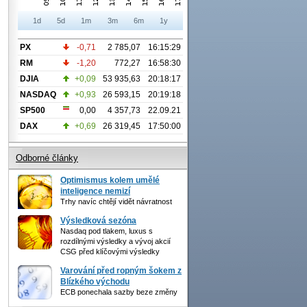
1d
5d
1m
3m
6m
1y
PX
-0,71
2 785,07
16:15:29
RM
-1,20
772,27
16:58:30
DJIA
+0,09
53 935,63
20:18:17
NASDAQ
+0,93
26 593,15
20:19:18
SP500
0,00
4 357,73
22.09.21
DAX
+0,69
26 319,45
17:50:00
Odborné články
Optimismus kolem umělé
inteligence nemizí
Trhy navíc chtějí vidět návratnost
Výsledková sezóna
Nasdaq pod tlakem, luxus s
rozdílnými výsledky a vývoj akcií
CSG před klíčovými výsledky
Varování před ropným šokem z
Blízkého východu
ECB ponechala sazby beze změny