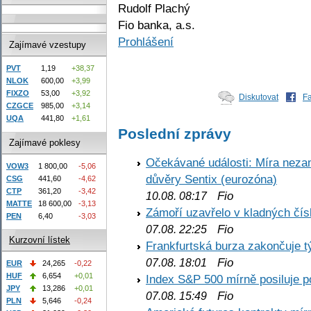
Rudolf Plachý
Fio banka, a.s.
Prohlášení
Zajímavé vzestupy
PVT
1,19
+38,37
NLOK
600,00
+3,99
FIXZO
53,00
+3,92
Diskutovat
F
CZGCE
985,00
+3,14
UQA
441,80
+1,61
Poslední zprávy
Zajímavé poklesy
Očekávané události: Míra nezam
VOW3
1 800,00
-5,06
důvěry Sentix (eurozóna)
CSG
441,60
-4,62
CTP
361,20
-3,42
Fio
10.08. 08:17
MATTE
18 600,00
-3,13
Zámoří uzavřelo v kladných č
PEN
6,40
-3,03
Fio
07.08. 22:25
Kurzovní lístek
Frankfurtská burza zakončuje 
Fio
07.08. 18:01
EUR
24,265
-0,22
HUF
6,654
+0,01
Index S&P 500 mírně posiluje p
JPY
13,286
+0,01
Fio
07.08. 15:49
PLN
5,646
-0,24