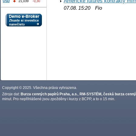
Americké futures kontrakty mírn
USD
21,039
-0,30
Fio
07.08. 15:20
Copyright © 2025. Všechna práva vyhrazena.
Zdroje dat:
Burza cenných papírů Praha, a.s.
,
RM-SYSTÉM, česká burza cennýc
minut. Pro nepřihlášené jsou zpožděny i kurzy z BCPP, a to o 15 min.