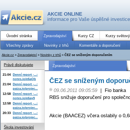
AKCIE ONLINE
informace pro Vaše úspěšné investice
Úvodní stránka
Zpravodajství
Kurzy CZ
Kurzy světový
Všechny zprávy
Novinky z trhů
Komentáře a doporučení
Akcie.cz
»
Zpravodajství
»
Novinky z trhů
»
ČEZ se sníženým doporučením
Právě diskutujete
Zpravodajství
21:04
Denní report -...:
ČEZ se sníženým doporu
notes.io/e6aQb
21:04
Denní report -...:
paiza.io/projec...
09.06.2011 09:05:59
|
Fio banka
12:58
Denní report -...:
RBS snižuje doporučení pro společno
notes.io/e6ay9
12:58
Denní report -...:
paiza.io/projec...
20:33
Denní report -...:
Akcie (BAACEZ) včera oslabily o 0,
paiza.io/projec...
Škola investování