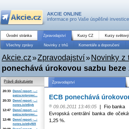
AKCIE ONLINE
informace pro Vaše úspěšné investice
Úvodní stránka
Zpravodajství
Kurzy CZ
Kurzy světový
Všechny zprávy
Novinky z trhů
Komentáře a doporučení
Akcie.cz
»
Zpravodajství
»
Novinky z 
ponechává úrokovou sazbu beze
Právě diskutujete
Zpravodajství
20:33
Denní report -...:
ECB ponechává úrokovo
paiza.io/projec...
20:33
Denní report -...:
notes.io/e6iyb
09.06.2011 13:46:05
|
Fio banka
12:47
Denní report -...:
Evropská centrální banka dle oček
paiza.io/projec...
1,25 %.
12:46
Denní report -...:
notes.io/e6yWX
20:09
Denní report -...: