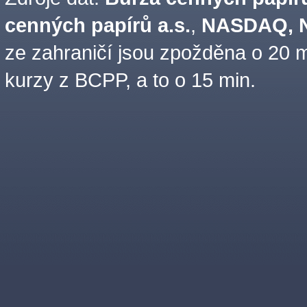
cenných papírů a.s.
,
NASDAQ, N
ze zahraničí jsou zpožděna o 20 m
kurzy z BCPP, a to o 15 min.