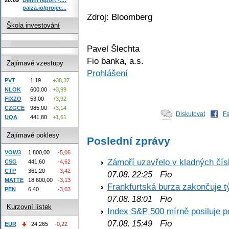
paiza.io/projec...
Zdroj: Bloomberg
Škola investování
Pavel Šlechta
Fio banka, a.s.
Zajímavé vzestupy
Prohlášení
PVT
1,19
+38,37
NLOK
600,00
+3,99
FIXZO
53,00
+3,92
CZGCE
985,00
+3,14
Diskutovat
F
UQA
441,80
+1,61
Zajímavé poklesy
Poslední zprávy
VOW3
1 800,00
-5,06
Zámoří uzavřelo v kladných č
CSG
441,60
-4,62
CTP
361,20
-3,42
Fio
07.08. 22:25
MATTE
18 600,00
-3,13
Frankfurtská burza zakončuje 
PEN
6,40
-3,03
Fio
07.08. 18:01
Kurzovní lístek
Index S&P 500 mírně posiluje p
Fio
07.08. 15:49
EUR
24,265
-0,22