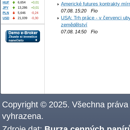
HUF
6,654
+0,01
Americké futures kontrakty mírn
JPY
13,286
+0,01
Fio
07.08. 15:20
PLN
5,646
-0,24
USA: Trh práce - v červenci ub
USD
21,039
-0,30
zemědělství
Fio
07.08. 14:50
Copyright © 2025. Všechna práva
vyhrazena.
Zdroje dat:
Burza cenných papírů