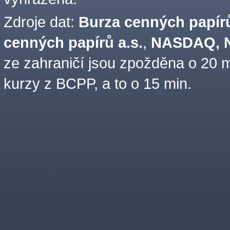
Zdroje dat:
Burza cenných papírů
cenných papírů a.s.
,
NASDAQ, N
ze zahraničí jsou zpožděna o 20 m
kurzy z BCPP, a to o 15 min.