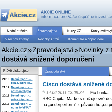
AKCIE ONLINE
informace pro Vaše úspěšné investice
Úvodní stránka
Zpravodajství
Kurzy CZ
Kurzy světový
Všechny zprávy
Novinky z trhů
Komentáře a doporučení
Akcie.cz
»
Zpravodajství
»
Novinky z 
dostává snížené doporučení
Právě diskutujete
Zpravodajství
21:13
Denní report -...:
Cisco dostává snížené d
paiza.io/projec...
21:12
Denní report -...:
notes.io/e6qyW
14.06.2011 13:09:34
|
Fio banka
20:15
Denní report -...:
RBC Capital Markets snižuje své d
paiza.io/projec...
na „underperform“ z původního „outp
20:15
Denní report -...:
notes.io/e5TUT
17:50
Denní report -...: