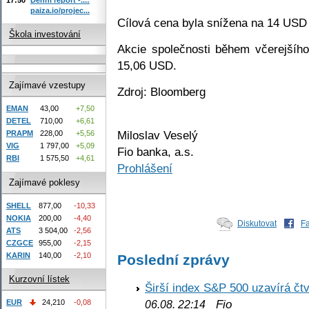
paiza.io/projec...
Cílová cena byla snížena na 14 USD
Škola investování
Akcie společnosti během včerejšíh
15,06 USD.
Zajímavé vzestupy
Zdroj: Bloomberg
EMAN
43,00
+7,50
DETEL
710,00
+6,61
Miloslav Veselý
PRAPM
228,00
+5,56
VIG
1 797,00
+5,09
Fio banka, a.s.
RBI
1 575,50
+4,61
Prohlášení
Zajímavé poklesy
SHELL
877,00
-10,33
NOKIA
200,00
-4,40
Diskutovat
F
ATS
3 504,00
-2,56
CZGCE
955,00
-2,15
KARIN
140,00
-2,10
Poslední zprávy
Kurzovní lístek
Širší index S&P 500 uzavírá čt
Fio
EUR
24,210
-0,08
06.08. 22:14