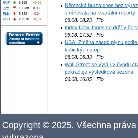
HUF
6,655
+0,35
Německá burza dnes bez výrazn
JPY
13,288
0,00
směřovala na kvartální reporty
PLN
5,632
-0,24
Fio
USD
20,976
-0,18
06.08. 18:23
Index Dow Jones se drží v čer
Fio
06.08. 17:52
USA: Změna zásob plynu podle E
kubických stop
Fio
06.08. 16:33
Wall Street se vyvíji v úvodu 
pokračuje výsledková sezóna
Fio
06.08. 16:05
Copyright © 2025. Všechna práva
vyhrazena.