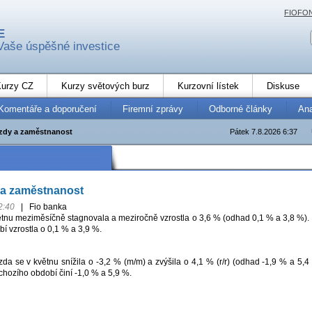
FIOFO
E
Vaše úspěšné investice
urzy CZ
Kurzy světových burz
Kurzovní lístek
Diskuse
Komentáře a doporučení
Firemní zprávy
Odborné články
An
zdy a zaměstnanost
Pátek 7.8.2026 6:37
 a zaměstnanost
2:40
|
Fio banka
tnu meziměsíčně stagnovala a meziročně vzrostla o 3,6 % (odhad 0,1 % a 3,8 %).
í vzrostla o 0,1 % a 3,9 %.
a se v květnu snížila o -3,2 % (m/m) a zvýšila o 4,1 % (r/r) (odhad -1,9 % a 5,4
hozího období činí -1,0 % a 5,9 %.