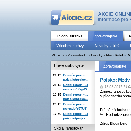
AKCIE ONLIN
informace pro 
Úvodní stránka
Zpravodajství
K
Všechny zprávy
Novinky z trhů
Akcie.cz
»
Zpravodajství
»
Novinky z trhů
»
Polsko: M
Právě diskutujete
Zpravodajství
21:13
Denní report -...:
Polsko: Mzdy
paiza.io/projec...
21:12
Denní report -...:
16.06.2011 14:0
notes.io/e6qyW
Zaměstnanost v kvě
20:15
Denní report -...:
V předchozím obdob
paiza.io/projec...
20:15
Denní report -...:
notes.io/e5TUT
Průměrná hrubá mzd
17:50
Denní report -...:
%). Hodnoty z předc
paiza.io/projec...
Zdroj: Bloomberg
Škola investování