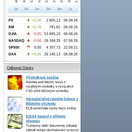
1d
5d
1m
3m
6m
1y
PX
+1,30
2 805,12
06.08.26
RM
+2,78
781,62
06.08.26
DJIA
-0,85
53 885,10
06.08.26
NASDAQ
-0,06
26 348,35
07.08.26
SP500
0,00
4 357,73
22.09.21
DAX
+0,05
26 140,13
06.08.26
Odborné články
Výsledková sezóna
Nasdaq pod tlakem, luxus s
rozdílnými výsledky a vývoj akcií
CSG před klíčovými výsledky
Varování před ropným šokem z
Blízkého východu
ECB ponechala sazby beze změny
Etický hazard v přímém
přenosu
Trumpovy další dokumenty odhalují
zběsilé tempo obchodování na burze