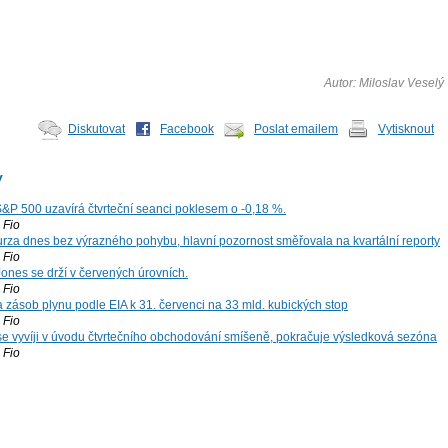
Autor: Miloslav Veselý
Diskutovat
Facebook
Poslat emailem
Vytisknout
y
S&P 500 uzavírá čtvrteční seanci poklesem o -0,18 %.
Fio
za dnes bez výrazného pohybu, hlavní pozornost směřovala na kvartální reporty
Fio
ones se drží v červených úrovních.
Fio
zásob plynu podle EIA k 31. červenci na 33 mld. kubických stop
Fio
 se vyvíji v úvodu čtvrtečního obchodování smíšeně, pokračuje výsledková sezóna
Fio