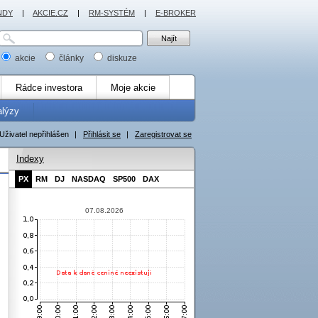
NDY
|
AKCIE.CZ
|
RM-SYSTÉM
|
E-BROKER
akcie
články
diskuze
Rádce investora
Moje akcie
alýzy
Uživatel nepřihlášen
|
Přihlásit se
|
Zaregistrovat se
Indexy
PX
RM
DJ
NASDAQ
SP500
DAX
07.08.2026