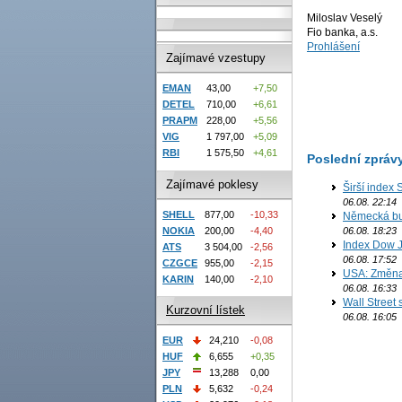
Miloslav Veselý
Fio banka, a.s.
Prohlášení
Zajímavé vzestupy
EMAN
43,00
+7,50
DETEL
710,00
+6,61
PRAPM
228,00
+5,56
VIG
1 797,00
+5,09
RBI
1 575,50
+4,61
Poslední zpráv
Zajímavé poklesy
Širší index 
06.08. 22:14
SHELL
877,00
-10,33
Německá bur
NOKIA
200,00
-4,40
06.08. 18:23
Index Dow J
ATS
3 504,00
-2,56
06.08. 17:52
CZGCE
955,00
-2,15
USA: Změna 
KARIN
140,00
-2,10
06.08. 16:33
Wall Street
Kurzovní lístek
06.08. 16:05
EUR
24,210
-0,08
HUF
6,655
+0,35
JPY
13,288
0,00
PLN
5,632
-0,24