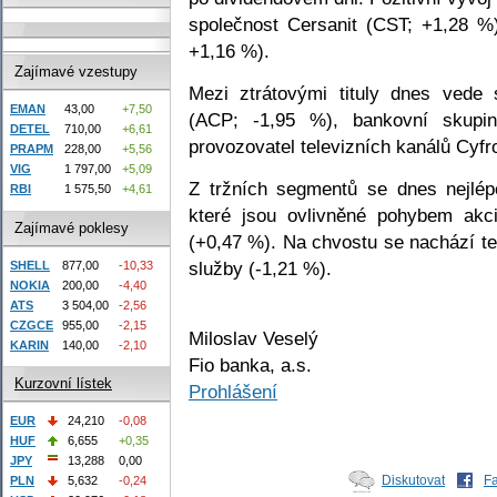
společnost Cersanit (CST; +1,28 %
+1,16 %).
Zajímavé vzestupy
Mezi ztrátovými tituly dnes vede
EMAN
43,00
+7,50
(ACP; -1,95 %), bankovní skup
DETEL
710,00
+6,61
provozovatel televizních kanálů Cyf
PRAPM
228,00
+5,56
VIG
1 797,00
+5,09
Z tržních segmentů se dnes nejlép
RBI
1 575,50
+4,61
které jsou ovlivněné pohybem akci
Zajímavé poklesy
(+0,47 %). Na chvostu se nachází te
služby (-1,21 %).
SHELL
877,00
-10,33
NOKIA
200,00
-4,40
ATS
3 504,00
-2,56
CZGCE
955,00
-2,15
Miloslav Veselý
KARIN
140,00
-2,10
Fio banka, a.s.
Kurzovní lístek
Prohlášení
EUR
24,210
-0,08
HUF
6,655
+0,35
JPY
13,288
0,00
Diskutovat
F
PLN
5,632
-0,24