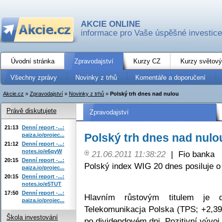
AKCIE ONLINE
informace pro Vaše úspěšné investice
Úvodní stránka
Zpravodajství
Kurzy CZ
Kurzy světový
Všechny zprávy
Novinky z trhů
Komentáře a doporučení
Akcie.cz
»
Zpravodajství
»
Novinky z trhů
»
Polský trh dnes nad nulou
Právě diskutujete
Zpravodajství
21:13
Denní report -...:
Polský trh dnes nad nulo
paiza.io/projec...
21:12
Denní report -...:
notes.io/e6qyW
21.06.2011 11:38:22
|
Fio banka
20:15
Denní report -...:
Polský index WIG 20 dnes posiluje o
paiza.io/projec...
20:15
Denní report -...:
notes.io/e5TUT
17:50
Denní report -...:
Hlavním růstovým titulem je d
paiza.io/projec...
Telekomunikacja Polska (TPS; +2,39
Škola investování
po dividendovém dni. Pozitivní vývo