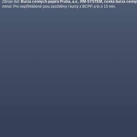
Zdroje dat:
Burza cenných papírů Praha, a.s.
,
RM-SYSTÉM, česká burza cennýc
minut. Pro nepřihlášené jsou zpožděny i kurzy z BCPP, a to o 15 min.