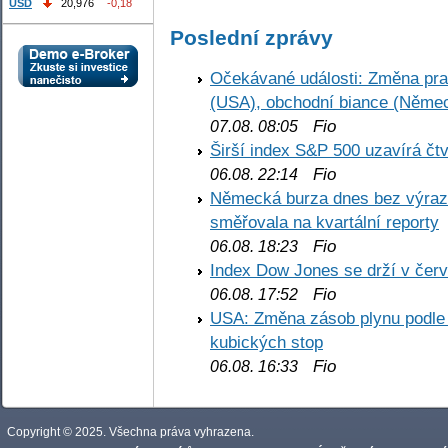
USD
20,976
-0,18
Poslední zprávy
Očekávané události: Změna pr
(USA), obchodní biance (Něme
Fio
07.08. 08:05
Širší index S&P 500 uzavírá čt
Fio
06.08. 22:14
Německá burza dnes bez výrazn
směřovala na kvartální reporty
Fio
06.08. 18:23
Index Dow Jones se drží v čer
Fio
06.08. 17:52
USA: Změna zásob plynu podle E
kubických stop
Fio
06.08. 16:33
Copyright © 2025. Všechna práva vyhrazena.