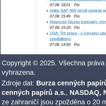
Fio
07.08. 18:01
Index S&P 500 mírně posiluje p
Fio
07.08. 15:49
Americké futures kontrakty mírn
Fio
07.08. 15:20
USA: Trh práce - v červenci ub
zemědělství
Fio
07.08. 14:50
Copyright © 2025. Všechna práva
vyhrazena.
Zdroje dat:
Burza cenných papírů
cenných papírů a.s.
,
NASDAQ, N
ze zahraničí jsou zpožděna o 20 m