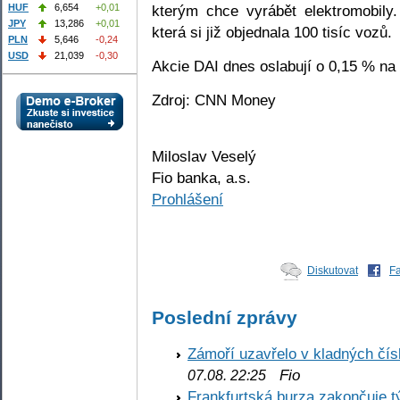
kterým chce vyrábět elektromobily
HUF
6,654
+0,01
JPY
13,286
+0,01
která si již objednala 100 tisíc vozů.
PLN
5,646
-0,24
USD
21,039
-0,30
Akcie DAI dnes oslabují o 0,15 % na
Zdroj: CNN Money
Miloslav Veselý
Fio banka, a.s.
Prohlášení
Diskutovat
F
Poslední zprávy
Zámoří uzavřelo v kladných č
Fio
07.08. 22:25
Frankfurtská burza zakončuje 