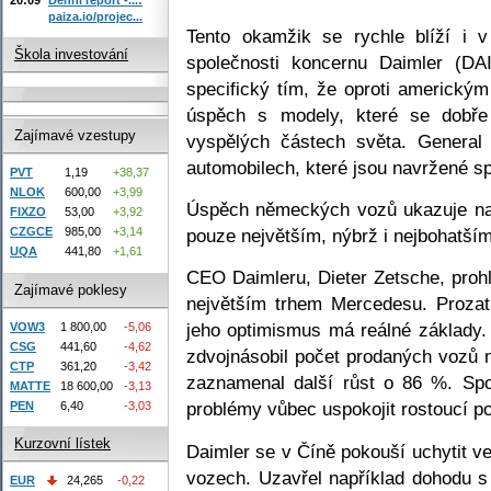
paiza.io/projec...
Tento okamžik se rychle blíží i 
Škola investování
společnosti koncernu Daimler (DA
specifický tím, že oproti americk
úspěch s modely, které se dobře 
Zajímavé vzestupy
vyspělých částech světa. Genera
automobilech, které jsou navržené sp
PVT
1,19
+38,37
NLOK
600,00
+3,99
Úspěch německých vozů ukazuje na 
FIXZO
53,00
+3,92
pouze největším, nýbrž i nejbohatší
CZGCE
985,00
+3,14
UQA
441,80
+1,61
CEO Daimleru, Dieter Zetsche, prohl
Zajímavé poklesy
největším trhem Mercedesu. Prozat
jeho optimismus má reálné základy
VOW3
1 800,00
-5,06
CSG
441,60
-4,62
zdvojnásobil počet prodaných vozů 
CTP
361,20
-3,42
zaznamenal další růst o 86 %. Sp
MATTE
18 600,00
-3,13
problémy vůbec uspokojit rostoucí p
PEN
6,40
-3,03
Kurzovní lístek
Daimler se v Číně pokouší uchytit ve
vozech. Uzavřel například dohodu 
EUR
24,265
-0,22