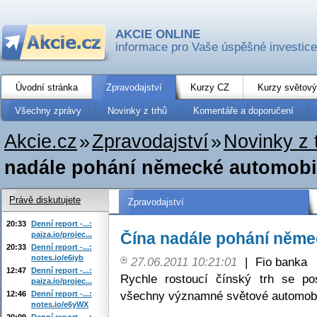
AKCIE ONLINE
informace pro Vaše úspěšné investice
Úvodní stránka
Zpravodajství
Kurzy CZ
Kurzy světový
Všechny zprávy
Novinky z trhů
Komentáře a doporučení
Akcie.cz
»
Zpravodajství
»
Novinky z 
nadále pohání německé automobi
Právě diskutujete
Zpravodajství
20:33
Denní report -...:
Čína nadále pohání něme
paiza.io/projec...
20:33
Denní report -...:
notes.io/e6iyb
27.06.2011 10:21:01
|
Fio banka
12:47
Denní report -...:
Rychle rostoucí čínský trh se po
paiza.io/projec...
všechny významné světové automobi
12:46
Denní report -...:
notes.io/e6yWX
20:09
Denní report -...: