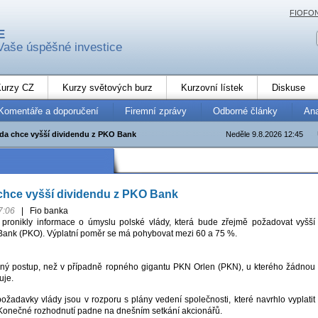
FIOFO
E
Vaše úspěšné investice
urzy CZ
Kurzy světových burz
Kurzovní lístek
Diskuse
Komentáře a doporučení
Firemní zprávy
Odborné články
An
áda chce vyšší dividendu z PKO Bank
Neděle 9.8.2026 12:45
chce vyšší dividendu z PKO Bank
7:06
|
Fio banka
 pronikly informace o úmyslu polské vlády, která bude zřejmě požadovat vyšší
ank (PKO). Výplatní poměr se má pohybovat mezi 60 a 75 %.
čný postup, než v případně ropného gigantu PKN Orlen (PKN), u kterého žádnou
uje.
e požadavky vlády jsou v rozporu s plány vedení společnosti, které navrhlo vyplatit
Konečné rozhodnutí padne na dnešním setkání akcionářů.