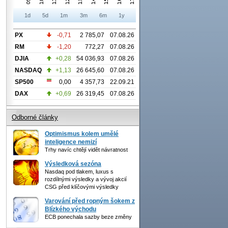
1d
5d
1m
3m
6m
1y
PX
-0,71
2 785,07
07.08.26
RM
-1,20
772,27
07.08.26
DJIA
+0,28
54 036,93
07.08.26
NASDAQ
+1,13
26 645,60
07.08.26
SP500
0,00
4 357,73
22.09.21
DAX
+0,69
26 319,45
07.08.26
Odborné články
Optimismus kolem umělé
inteligence nemizí
Trhy navíc chtějí vidět návratnost
Výsledková sezóna
Nasdaq pod tlakem, luxus s
rozdílnými výsledky a vývoj akcií
CSG před klíčovými výsledky
Varování před ropným šokem z
Blízkého východu
ECB ponechala sazby beze změny