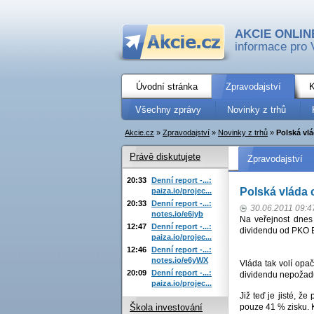
AKCIE ONLIN
informace pro 
Úvodní stránka
Zpravodajství
K
Všechny zprávy
Novinky z trhů
Akcie.cz
»
Zpravodajství
»
Novinky z trhů
»
Polská vl
Právě diskutujete
Zpravodajství
20:33
Denní report -...:
Polská vláda 
paiza.io/projec...
20:33
Denní report -...:
30.06.2011 09:4
notes.io/e6iyb
Na veřejnost dnes
12:47
Denní report -...:
dividendu od PKO B
paiza.io/projec...
12:46
Denní report -...:
notes.io/e6yWX
Vláda tak volí opa
20:09
Denní report -...:
dividendu nepožad
paiza.io/projec...
Již teď je jisté, ž
pouze 41 % zisku. 
Škola investování