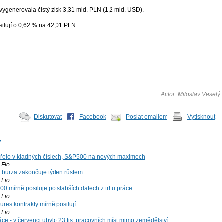
ygenerovala čistý zisk 3,31 mld. PLN (1,2 mld. USD).
ilují o 0,62 % na 42,01 PLN.
Autor: Miloslav Veselý
Diskutovat
Facebook
Poslat emailem
Vytisknout
y
řelo v kladných číslech, S&P500 na nových maximech
Fio
á burza zakončuje týden růstem
Fio
00 mírně posiluje po slabších datech z trhu práce
Fio
ures kontrakty mírně posilují
Fio
ce - v červenci ubylo 23 tis. pracovních míst mimo zemědělství