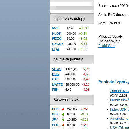
Banka v roce 2010 v
Akcie PKO dnes pos
Zajímavé vzestupy
Zdroj: Reuters
PVT
1,19
+38,37
NLOK
600,00
+3,99
Miloslav Veselý
FIXZO
53,00
+3,92
Fio banka, a.s.
CZGCE
985,00
+3,14
Prohlášení
UQA
441,80
+1,61
Zajímavé poklesy
VOW3
1 800,00
-5,06
CSG
441,60
-4,62
CTP
361,20
-3,42
Poslední zpráv
MATTE
18 600,00
-3,13
PEN
6,40
-3,03
Zámoří uzav
07.08. 22:25
Kurzovní lístek
Frankfurtsk
07.08. 18:01
Index S&P 5
EUR
24,265
-0,22
07.08. 15:49
HUF
6,654
+0,01
Americké fut
JPY
13,286
+0,01
07.08. 15:20
PLN
5,646
-0,24
USA: Trh prá