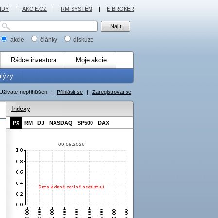
NDY
|
AKCIE.CZ
|
RM-SYSTÉM
|
E-BROKER
akcie
články
diskuze
Rádce investora
Moje akcie
alýzy
Uživatel nepřihlášen
|
Přihlásit se
|
Zaregistrovat se
Indexy
PX
RM
DJ
NASDAQ
SP500
DAX
09.08.2026