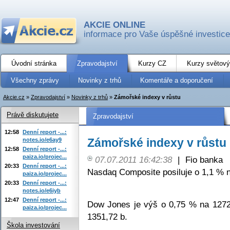
AKCIE ONLINE
informace pro Vaše úspěšné investice
Úvodní stránka
Zpravodajství
Kurzy CZ
Kurzy světový
Všechny zprávy
Novinky z trhů
Komentáře a doporučení
Akcie.cz
»
Zpravodajství
»
Novinky z trhů
»
Zámořské indexy v růstu
Právě diskutujete
Zpravodajství
12:58
Denní report -...:
Zámořské indexy v růstu
notes.io/e6ay9
12:58
Denní report -...:
paiza.io/projec...
07.07.2011 16:42:38
|
Fio banka
20:33
Denní report -...:
Nasdaq Composite posiluje o 1,1 % n
paiza.io/projec...
20:33
Denní report -...:
notes.io/e6iyb
12:47
Denní report -...:
Dow Jones je výš o 0,75 % na 1272
paiza.io/projec...
1351,72 b.
Škola investování