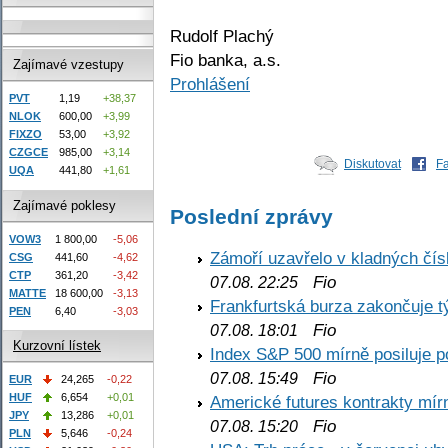
Rudolf Plachý
Fio banka, a.s.
Zajímavé vzestupy
Prohlášení
PVT
1,19
+38,37
NLOK
600,00
+3,99
FIXZO
53,00
+3,92
CZGCE
985,00
+3,14
Diskutovat
F
UQA
441,80
+1,61
Zajímavé poklesy
Poslední zprávy
VOW3
1 800,00
-5,06
Zámoří uzavřelo v kladných č
CSG
441,60
-4,62
CTP
361,20
-3,42
Fio
07.08. 22:25
MATTE
18 600,00
-3,13
Frankfurtská burza zakončuje 
PEN
6,40
-3,03
Fio
07.08. 18:01
Kurzovní lístek
Index S&P 500 mírně posiluje p
Fio
07.08. 15:49
EUR
24,265
-0,22
HUF
6,654
+0,01
Americké futures kontrakty mírn
JPY
13,286
+0,01
Fio
07.08. 15:20
PLN
5,646
-0,24