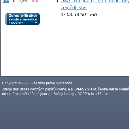
USA: Trh práce - v červenci ub
USD
21,039
-0,30
zemědělství
Fio
07.08. 14:50
Copyright © 2025. Všechna práva vyhrazena.
Zdroje dat:
Burza cenných papírů Praha, a.s.
,
RM-SYSTÉM, česká burza cennýc
minut. Pro nepřihlášené jsou zpožděny i kurzy z BCPP, a to o 15 min.