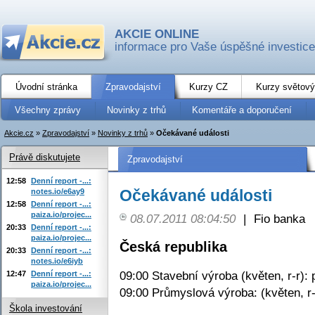
AKCIE ONLINE
informace pro Vaše úspěšné investice
Úvodní stránka
Zpravodajství
Kurzy CZ
Kurzy světový
Všechny zprávy
Novinky z trhů
Komentáře a doporučení
Akcie.cz
»
Zpravodajství
»
Novinky z trhů
»
Očekávané události
Právě diskutujete
Zpravodajství
12:58
Denní report -...:
Očekávané události
notes.io/e6ay9
12:58
Denní report -...:
paiza.io/projec...
08.07.2011 08:04:50
|
Fio banka
20:33
Denní report -...:
paiza.io/projec...
Česká republika
20:33
Denní report -...:
notes.io/e6iyb
09:00 Stavební výroba (květen, r-r):
12:47
Denní report -...:
paiza.io/projec...
09:00 Průmyslová výroba: (květen, r-
Škola investování