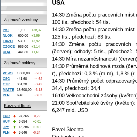
USA
14:30 Změna počtu pracovních míst 
Zajímavé vzestupy
100 tis, předchozí: 54 tis.
14:30 Změna počtu pracovních míst 
PVT
1,19
+38,37
NLOK
600,00
+3,99
125 tis., předchozí: 83 tis.
FIXZO
53,00
+3,92
14:30 Změna počtu pracovních m
CZGCE
985,00
+3,14
(červen): odhady: 5 tis., předchozí: -5
UQA
441,80
+1,61
14:30 Míra nezaměstnanosti (červen)
Zajímavé poklesy
14:30 Průměrná hodinová mzda (červ
r), předchozí: 0,3 % (m-m), 1,8 % (r-
VOW3
1 800,00
-5,06
CSG
441,60
-4,62
14:30 Průměrný počet odpracovanýc
CTP
361,20
-3,42
34,4, předchozí: 34,4
MATTE
18 600,00
-3,13
16:00 Velkoobchodní zásoby (květen)
PEN
6,40
-3,03
21:00 Spotřebitelské úvěry (květen)
Kurzovní lístek
6,247 mld. USD
EUR
24,265
-0,22
HUF
6,654
+0,01
JPY
13,286
+0,01
Pavel Šlechta
PLN
5,646
-0,24
Fio banka, a.s.