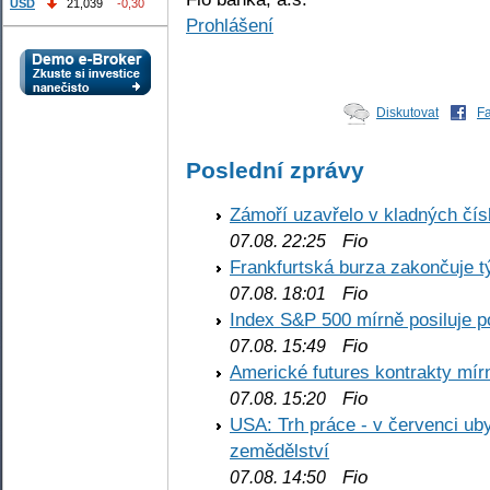
USD
21,039
-0,30
Prohlášení
Diskutovat
F
Poslední zprávy
Zámoří uzavřelo v kladných č
Fio
07.08. 22:25
Frankfurtská burza zakončuje 
Fio
07.08. 18:01
Index S&P 500 mírně posiluje p
Fio
07.08. 15:49
Americké futures kontrakty mírn
Fio
07.08. 15:20
USA: Trh práce - v červenci ub
zemědělství
Fio
07.08. 14:50