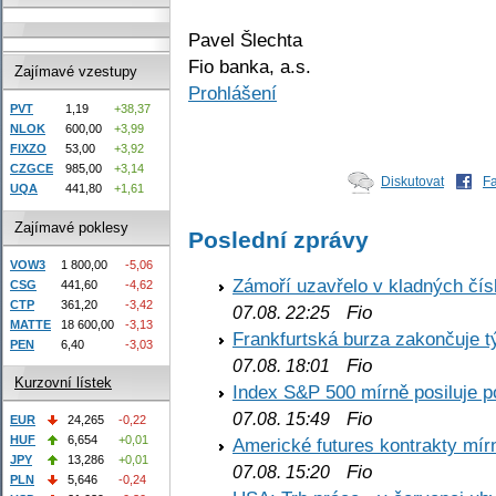
Pavel Šlechta
Fio banka, a.s.
Zajímavé vzestupy
Prohlášení
PVT
1,19
+38,37
NLOK
600,00
+3,99
FIXZO
53,00
+3,92
CZGCE
985,00
+3,14
Diskutovat
F
UQA
441,80
+1,61
Zajímavé poklesy
Poslední zprávy
VOW3
1 800,00
-5,06
Zámoří uzavřelo v kladných č
CSG
441,60
-4,62
CTP
361,20
-3,42
Fio
07.08. 22:25
MATTE
18 600,00
-3,13
Frankfurtská burza zakončuje 
PEN
6,40
-3,03
Fio
07.08. 18:01
Kurzovní lístek
Index S&P 500 mírně posiluje p
Fio
07.08. 15:49
EUR
24,265
-0,22
HUF
6,654
+0,01
Americké futures kontrakty mírn
JPY
13,286
+0,01
Fio
07.08. 15:20
PLN
5,646
-0,24