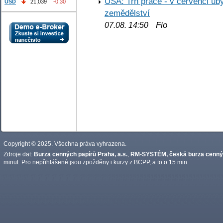
USA: Trh práce - v červenci ub
USD
21,039
-0,30
zemědělství
Fio
07.08. 14:50
Copyright © 2025. Všechna práva vyhrazena.
Zdroje dat:
Burza cenných papírů Praha, a.s.
,
RM-SYSTÉM, česká burza cennýc
minut. Pro nepřihlášené jsou zpožděny i kurzy z BCPP, a to o 15 min.