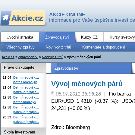
AKCIE ONLINE
informace pro Vaše úspěšné investice
Úvodní stránka
Zpravodajství
Kurzy CZ
Kurzy světový
Všechny zprávy
Novinky z trhů
Komentáře a doporučení
Akcie.cz
»
Zpravodajství
»
Novinky z trhů
»
Vývoj měnových párů
Právě diskutujete
Zpravodajství
21:04
Denní report -...:
Vývoj měnových párů
notes.io/e6aQb
21:04
Denní report -...:
paiza.io/projec...
08.07.2011 15:06:28
|
Fio banka
12:58
Denní report -...:
EUR/USD 1,4310 (-0,37 %); USD/
notes.io/e6ay9
24,231 (+0,06 %)
12:58
Denní report -...:
paiza.io/projec...
20:33
Denní report -...:
paiza.io/projec...
Zdroj: Bloomberg
Škola investování